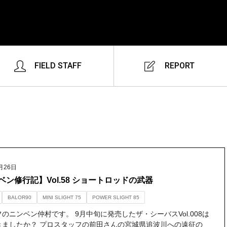
FIELD STAFF
REPORT
月26日
ベン修行記】Vol.58 ショートロッドの武器
BALOR90
MINI SLIGHT 75
POWER SLIGHT 85
のニンベン仲村です。 9月中旬に発売したザ・シーバスVol.008は
きましたか？ プロスタッフの前田さんの宮城県追波川への遠征の