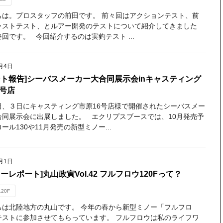
ちは。プロスタッフの前田です。 前々回はアクションテスト、前
ャストテスト、とルアー開発のテストについて紹介してきました
回です。 今回紹介するのは実釣テスト ...
月4日
ント報告]シーバスメーカー大合同展示会inキャスティング
6号店
日、３日にキャスティング市原16号店様で開催されたシーバスメー
合同展示会に出展しました。 エクリプスブースでは、10月発売予
ール130や11月発売の新型ミノー...
月1日
ーレポート]丸山政寅Vol.42 フルフロウ120Fって？
120F
ちは北陸地方の丸山です。 今年の春から新型ミノー「フルフロ
テストに参加させてもらっています。 フルフロウは私のライフワ