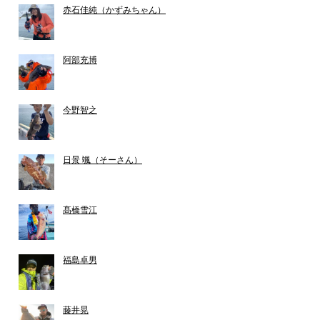
赤石佳純（かずみちゃん）
阿部充博
今野智之
日景 颯（そーさん）
髙橋雪江
福島卓男
藤井晃