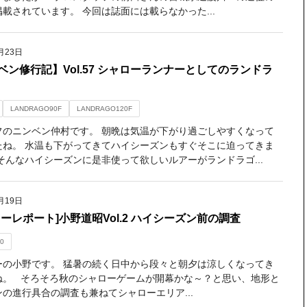
載されています。 今回は誌面には載らなかった...
月23日
ベン修行記】Vol.57 シャローランナーとしてのランドラ
LANDRAGO90F
LANDRAGO120F
フのニンベン仲村です。 朝晩は気温が下がり過ごしやすくなって
たね。 水温も下がってきてハイシーズンもすぐそこに迫ってきま
そんなハイシーズンに是非使って欲しいルアーがランドラゴ...
月19日
ターレポート]小野道昭Vol.2 ハイシーズン前の調査
0
ーの小野です。 猛暑の続く日中から段々と朝夕は涼しくなってき
ね。 そろそろ秋のシャローゲームが開幕かな～？と思い、地形と
の進行具合の調査も兼ねてシャローエリア...