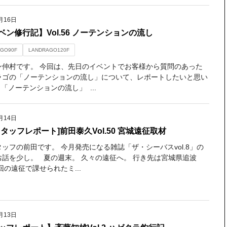
月16日
ベン修行記】Vol.56 ノーテンションの流し
GO90F
LANDRAGO120F
ン仲村です。 今回は、先日のイベントでお客様から質問のあった
ラゴの「ノーテンションの流し」について、レポートしたいと思い
「ノーテンションの流し」 ...
月14日
スタッフレポート]前田泰久Vol.50 宮城遠征取材
ッフの前田です。 今月発売になる雑誌「ザ・シーバスvol.8」の
お話を少し。 夏の週末。 久々の遠征へ。 行き先は宮城県追波
回の遠征で課せられたミ...
月13日