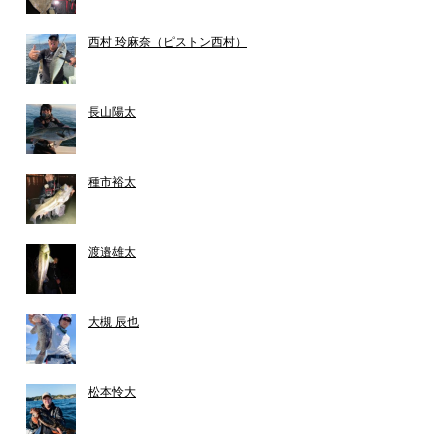
西村 玲麻奈（ピストン西村）
長山陽太
種市裕太
渡邉雄太
大槻 辰也
松本怜大