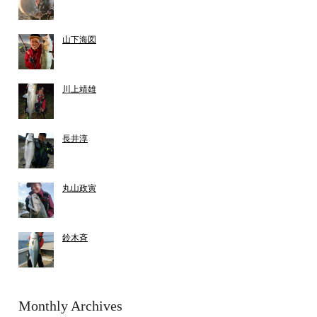
山下海図
川上靖雄
長井淳
丸山政寅
鈴木斉
Monthly Archives