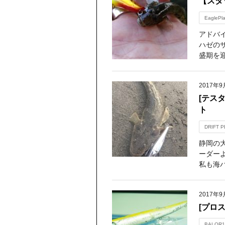
【スタ
EaglePl
アドバ
ハゼの
盛期を
2017年9
[テス
ト
DRIFT P
静岡の
ーダー
私も海パ
2017年9
[プロ
BALOR1