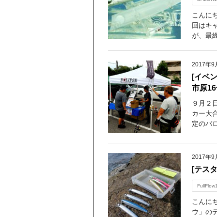
こんに
回はキ
が、最終
2017年9
[イベ
市原1
９月２
カー大
定のバロ
2017年9
[テスタ
FullFlow
こんに
ウ」の