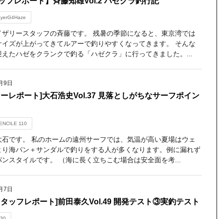
ッフレポート】斉藤知雄Vol.2 ハゼクラ釣行記
ayerG4Haze
イザリースタッフの斉藤です。 残暑の季節になると、東京湾では
サイズが上がってきてルアーで釣りやすくなってきます。 そんな
迎えたハゼをクランクで釣る「ハゼクラ」に行ってきました。...
月9日
ターレポート]大石浩史Vol.37 見落としがちなサーフポイン
ENCILE 110
大石です。 私のホームの遠州サーフでは、気温が高い夏場はウェ
より海パン＋サンダルで釣りをする人が多くなります。例に漏れず
ンスタイルです。 （海に長く立ちこむ場合は安全面を考...
月7日
スタッフレポート]前田泰久Vol.49 開発テスト③実釣テスト
30