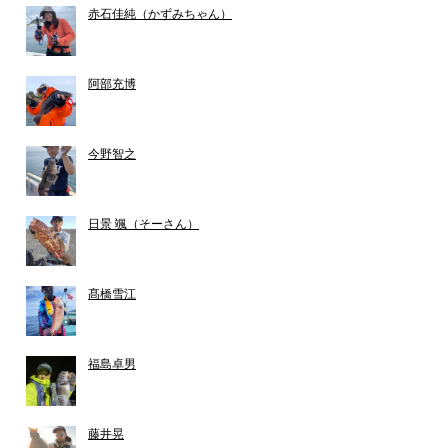
赤石佳純（かずみちゃん）
阿部充博
今野智之
日景 颯（そーさん）
髙橋雪江
福島卓男
藤井晃