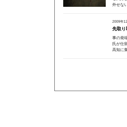
外せない
2009年1
先取り取
事の発
氏が仕
高知に集結