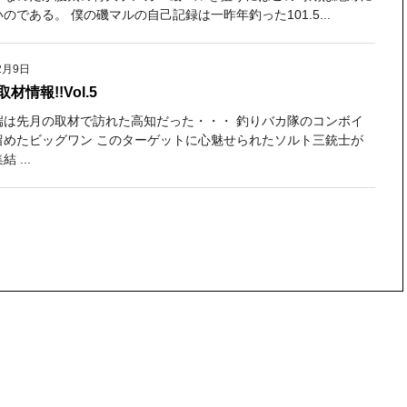
のである。 僕の磯マルの自己記録は一昨年釣った101.5...
2月9日
材情報!!Vol.5
端は先月の取材で訪れた高知だった・・・ 釣りバカ隊のコンボイ
留めたビッグワン このターゲットに心魅せられたソルト三銃士が
 ...