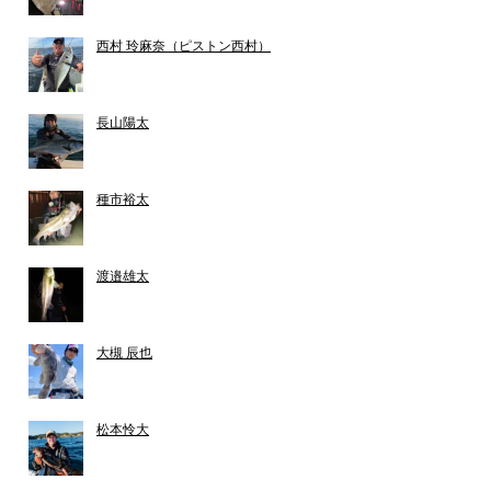
西村 玲麻奈（ピストン西村）
長山陽太
種市裕太
渡邉雄太
大槻 辰也
松本怜大