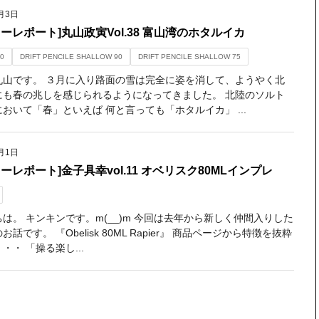
月3日
ターレポート]丸山政寅Vol.38 富山湾のホタルイカ
0
DRIFT PENCILE SHALLOW 90
DRIFT PENCILE SHALLOW 75
丸山です。 ３月に入り路面の雪は完全に姿を消して、ようやく北
にも春の兆しを感じられるようになってきました。 北陸のソルト
おいて「春」といえば 何と言っても「ホタルイカ」 ...
月1日
ーレポート]金子具幸vol.11 オベリスク80MLインプレ
は。 キンキンです。m(__)m 今回は去年から新しく仲間入りした
お話です。 『Obelisk 80ML Rapier』 商品ページから特徴を抜粋
・・ 「操る楽し...