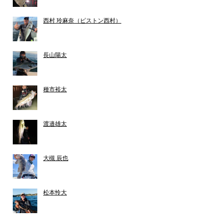
西村 玲麻奈（ピストン西村）
長山陽太
種市裕太
渡邉雄太
大槻 辰也
松本怜大