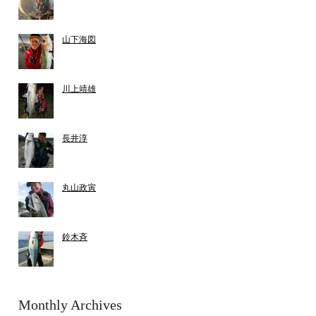
山下海図
川上靖雄
長井淳
丸山政寅
鈴木斉
Monthly Archives