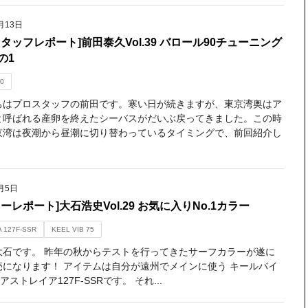
月13日
スタッフレポート]前田泰久Vol.39 バロール90チューニング
の1
0
ちはプロスタッフの前田です。寒い日が続きますが、東京湾奥はア
と呼ばれる産卵を終えたシーバスがだいぶ戻ってきました。この時
京湾は夜潮から昼潮に切り替わっているタイミングで、前回紹介し
月5日
ーレポート]大石浩史Vol.29 お気に入りNo.1カラー
A 127F-SSR
KEEL VIB 75
大石です。 昨年の秋からテストを行ってきたサーフカラーが遂に
売になります！ アイテムは自分が遠州でメインに使う キールバイ
 アストレイア127F-SSRです。 それ...