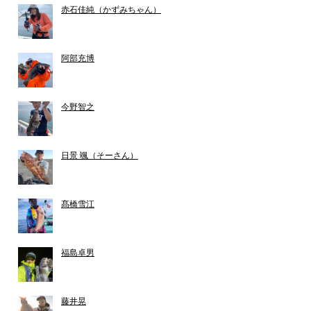
赤石佳純（かずみちゃん）
阿部充博
今野智之
日景 颯（そーさん）
髙橋雪江
福島卓男
藤井晃