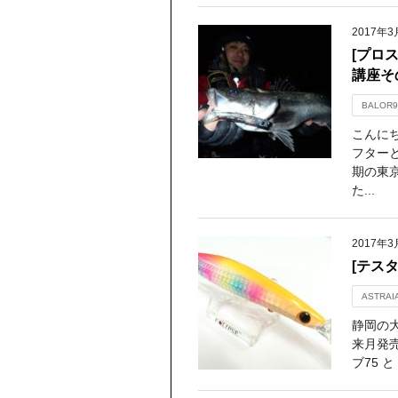
2017年3
[プロ
講座そ
BALOR9
こんに
フター
期の東
た...
2017年3
[テスタ
ASTRAI
静岡の
来月発
ブ75 と