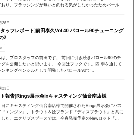
ており、フラッシングが無いと釣れる気がしなかったためパール...
月28日
スタッフレポート]前田泰久Vol.40 バロール90チューニング
の2
0
ちは、プロスタッフの前田です。 前回に引き続きバロール90のチ
ングを公開したいと思います。 今回はフックです。四.季を通じて
ンキングペンシルとして開発したバロール90で...
月23日
ント報告]Rings展示会inキャスティング仙台南店様
９日にキャスティング仙台南店様で開催されたRings展示会にバス
ド『エンジン』、トラウト＆鯰ブランド『ディスプラウト』と共に
した。エクリプスブースでは、今春発売予定のNewロッド「...