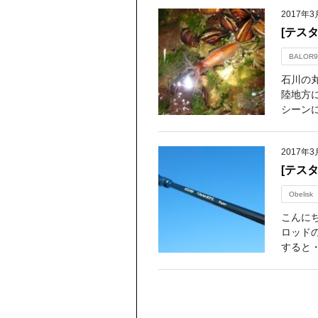
2017年3
[テス
BALOR9
石川の
陸地方
シーンに
2017年3
[テスタ
Obelisk
こんにち
ロッドの
すると・