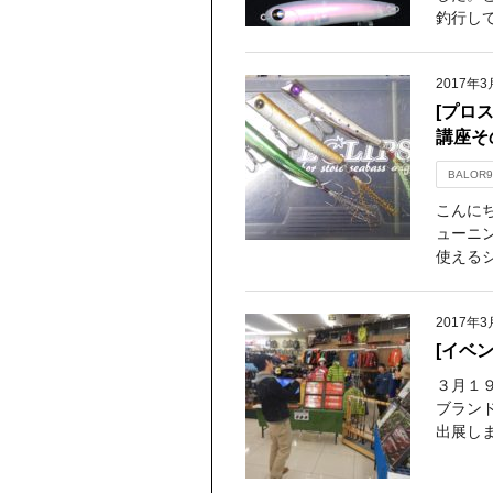
釣行し
2017年3
[プロ
講座そ
BALOR9
こんに
ューニ
使えるシ
2017年3
[イベ
３月１
ブラン
出展しま