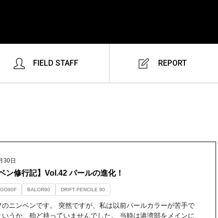
FIELD STAFF
REPORT
月30日
ベン修行記】Vol.42 パールの進化！
GO90F
BALOR90
DRIFT PENCILE 90
フのニンベンです。 突然ですが、私は以前パールカラーが苦手で
というか、殆ど持っていませんでした。 当時は港湾部をメインに