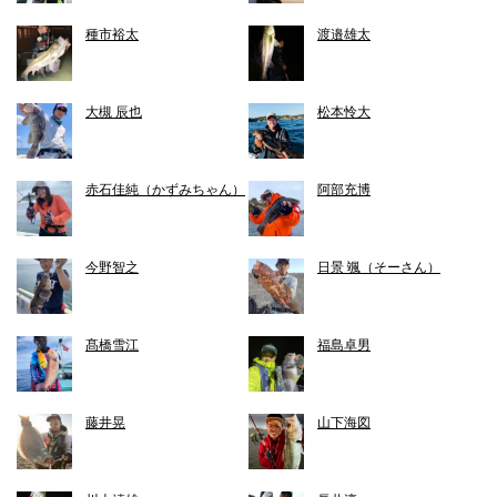
種市裕太
渡邉雄太
大槻 辰也
松本怜大
赤石佳純（かずみちゃん）
阿部充博
今野智之
日景 颯（そーさん）
髙橋雪江
福島卓男
藤井晃
山下海図