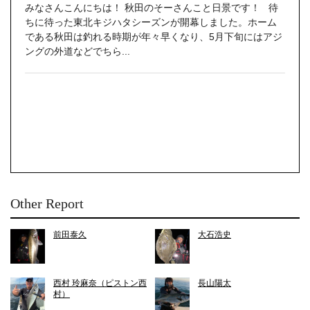
みなさんこんにちは！ 秋田のそーさんこと日景です！ 待
ちに待った東北キジハタシーズンが開幕しました。ホーム
である秋田は釣れる時期が年々早くなり、5月下旬にはアジ
ングの外道などでちら...
Other Report
前田泰久
大石浩史
西村 玲麻奈（ピストン西
長山陽太
村）