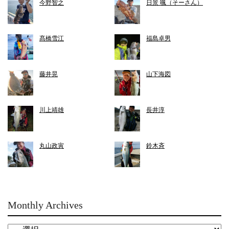
今野智之
日景 颯（そーさん）
髙橋雪江
福島卓男
藤井晃
山下海図
川上靖雄
長井淳
丸山政寅
鈴木斉
Monthly Archives