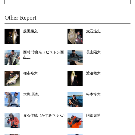
Other Report
前田泰久
大石浩史
西村 玲麻奈（ピストン西
長山陽太
村）
種市裕太
渡邉雄太
大槻 辰也
松本怜大
赤石佳純（かずみちゃん）
阿部充博