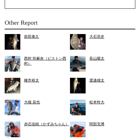
Other Report
前田泰久
大石浩史
西村 玲麻奈（ピストン西
長山陽太
村）
種市裕太
渡邉雄太
大槻 辰也
松本怜大
赤石佳純（かずみちゃん）
阿部充博