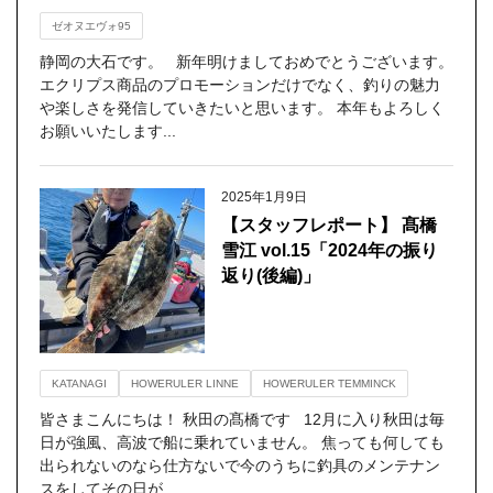
ゼオヌエヴォ95
静岡の大石です。 新年明けましておめでとうございます。
エクリプス商品のプロモーションだけでなく、釣りの魅力
や楽しさを発信していきたいと思います。 本年もよろしく
お願いいたします...
2025年1月9日
【スタッフレポート】 髙橋
雪江 vol.15「2024年の振り
返り(後編)」
KATANAGI
HOWERULER LINNE
HOWERULER TEMMINCK
皆さまこんにちは！ 秋田の髙橋です 12月に入り秋田は毎
日が強風、高波で船に乗れていません。 焦っても何しても
出られないのなら仕方ないで今のうちに釣具のメンテナン
スをしてその日が...