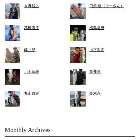
今野智之
日景 颯（そーさん）
髙橋雪江
福島卓男
藤井晃
山下海図
川上靖雄
長井淳
丸山政寅
鈴木斉
Monthly Archives