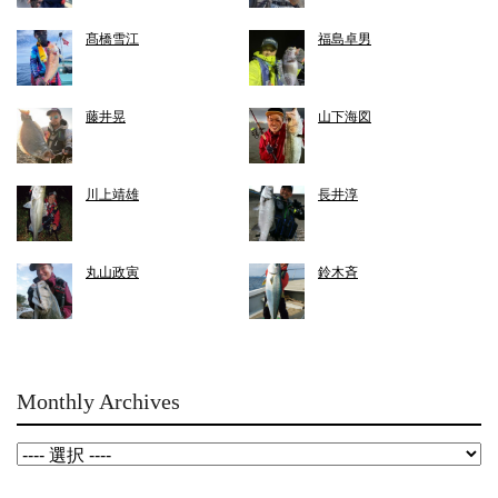
髙橋雪江
福島卓男
藤井晃
山下海図
川上靖雄
長井淳
丸山政寅
鈴木斉
Monthly Archives