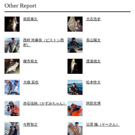
Other Report
前田泰久
大石浩史
西村 玲麻奈（ピストン西
長山陽太
村）
種市裕太
渡邉雄太
大槻 辰也
松本怜大
赤石佳純（かずみちゃん）
阿部充博
今野智之
日景 颯（そーさん）