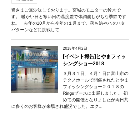
皆さまご無沙汰しております。宮城のモニターの鈴木で
す。 暖かい日と寒い日の温度差で体調崩しがちな季節です
ね。 去年の10月から今年の１月まで、落ち鮎やハタハタ
パターンなどに挑戦して...
2018年4月2日
[イベント報告]とやまフィッ
シングショー2018
３月３１日、４月１日に富山市の
テクノホールで開催されたとやま
フィッシングショー２０１８の
Ringsブースに出展しました。 初
めての開催となりましたが両日共
に多くのお客様が来場され盛況でした。エク...