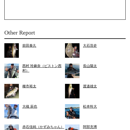
Other Report
前田泰久
大石浩史
西村 玲麻奈（ピストン西
長山陽太
村）
種市裕太
渡邉雄太
大槻 辰也
松本怜大
赤石佳純（かずみちゃん）
阿部充博