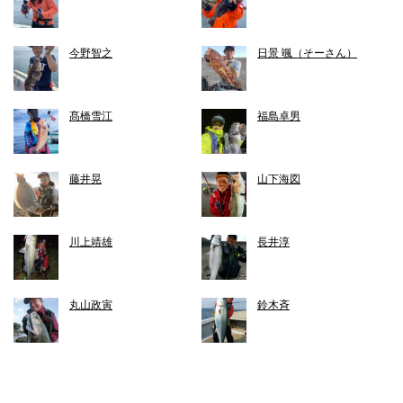
今野智之
日景 颯（そーさん）
髙橋雪江
福島卓男
藤井晃
山下海図
川上靖雄
長井淳
丸山政寅
鈴木斉