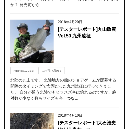
か？ 発売前から...
2018年4月20日
[テスターレポート]丸山政寅
Vol.50 九州遠征
FullFlow120SSP
ぶっ飛び君95S
北陸の丸山です。 北陸地方の磯のショアゲームが開幕する
間際のタイミングで念願だった九州遠征に行ってきまし
た。 自分が通う北陸でもヒラスズキは釣れるのですが、絶
対数が少なく数もサイズも今一つな...
2018年4月10日
[テスターレポート]大石浩史