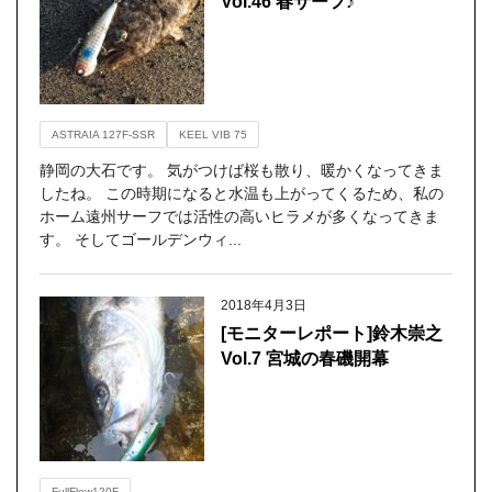
Vol.46 春サーフ♪
ASTRAIA 127F-SSR
KEEL VIB 75
静岡の大石です。 気がつけば桜も散り、暖かくなってきま
したね。 この時期になると水温も上がってくるため、私の
ホーム遠州サーフでは活性の高いヒラメが多くなってきま
す。 そしてゴールデンウィ...
2018年4月3日
[モニターレポート]鈴木崇之
Vol.7 宮城の春磯開幕
FullFlow120F