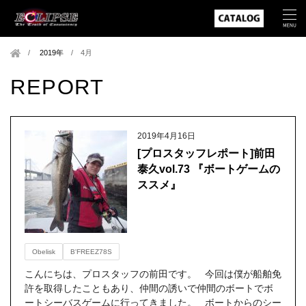
2019年
/
4月
REPORT
2019年4月16日
[プロスタッフレポート]前田
泰久vol.73 『ボートゲームの
ススメ』
Obelisk
B'FREEZ78S
こんにちは、プロスタッフの前田です。 今回は僕が船舶免
許を取得したこともあり、仲間の誘いで仲間のボートでボ
ートシーバスゲームに行ってきました。 ボートからのシー