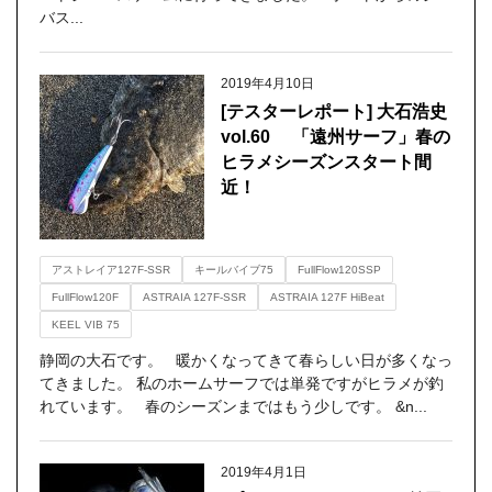
バス...
2019年4月10日
[テスターレポート] 大石浩史
vol.60 「遠州サーフ」春の
ヒラメシーズンスタート間
近！
アストレイア127F-SSR
キールバイブ75
FullFlow120SSP
FullFlow120F
ASTRAIA 127F-SSR
ASTRAIA 127F HiBeat
KEEL VIB 75
静岡の大石です。 暖かくなってきて春らしい日が多くなっ
てきました。 私のホームサーフでは単発ですがヒラメが釣
れています。 春のシーズンまではもう少しです。 &n...
2019年4月1日