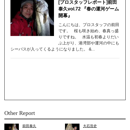
[プロスタッフレポート]前田
泰久vol.72 『春の運河ゲーム
開幕』
こんにちは、プロスタッフの前田
です。 桜も咲き始め、春真っ盛
りですね。 水温も初春よりだい
ぶ上がり、港湾部や運河の中にも
シーバスが入ってくるようになりました。 &...
Other Report
前田泰久
大石浩史