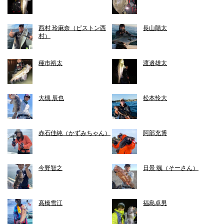
西村 玲麻奈（ピストン西
長山陽太
村）
種市裕太
渡邉雄太
大槻 辰也
松本怜大
赤石佳純（かずみちゃん）
阿部充博
今野智之
日景 颯（そーさん）
髙橋雪江
福島卓男