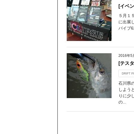
[イベ
５月１
に出展
バイブ6
2016年5
[テス
DRIFT 
石川県
しよう
りに少
の...