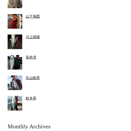
山下海図
川上靖雄
長井淳
丸山政寅
鈴木斉
Monthly Archives