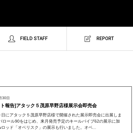
FIELD STAFF
REPORT
月30日
ント報告]アタック５茂原早野店様展示会即売会
９日にアタック５茂原早野店様で開催された展示即売会に出展しま
 バロール90をはじめ、来月発売予定のキールバイブ62の展示に加
wロッド「オベリスク」の展示も行いました。オベ...