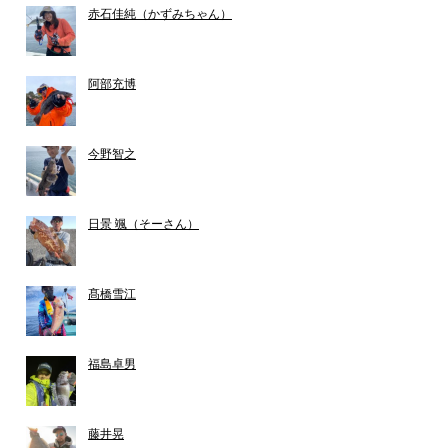
赤石佳純（かずみちゃん）
阿部充博
今野智之
日景 颯（そーさん）
髙橋雪江
福島卓男
藤井晃