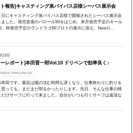
ント報告]キャスティング泉バイパス店様シーバス展示会
５日にキャスティング泉バイパス店様で開催されたシーバス展示会
しました。発売直後のバロール90をはじめ、来月発売予定のキール
2、秋発売予定のランドラゴ90プロトの展示に加え、Newロ...
月13日
ターレポート]本田晋一郎Vol.10 ドリペンで効率良く♪
PENCILE SHALLOW 110
の本田です。最近は陽の沈む時間も遅くなり、仕事終わりに釣りを
と思っても、まだまだ明るかったりします。先日、そんな仕事の帰
しだけサーフに行って来ました。自分がいつも行くサーフは遠浅な