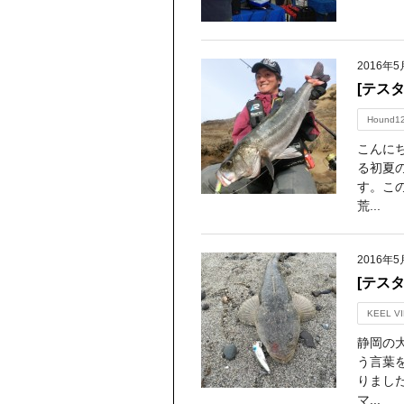
2016年5
[テス
Hound1
こんに
る初夏
す。こ
荒...
2016年5
[テスタ
KEEL VI
静岡の
う言葉
りまし
マ...