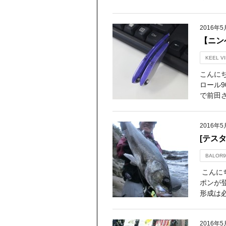
2016年5
【ニン
KEEL VI
こんに
ロール
で前田さ
2016年5
[テス
BALOR9
こんに
ポンが
形成は
2016年5