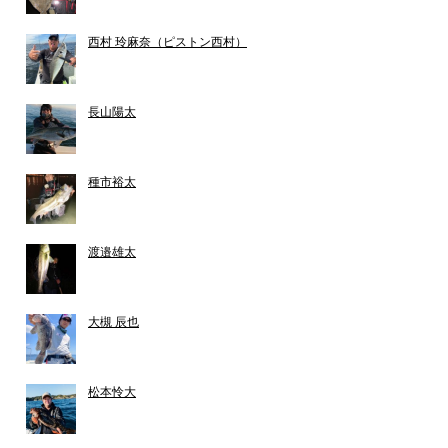
西村 玲麻奈（ピストン西村）
長山陽太
種市裕太
渡邉雄太
大槻 辰也
松本怜大