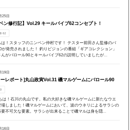
月25日
ベン修行記】Vol.29 キールバイブ62コンセプト！
B 62
ちは！スタッフのニンベン仲村です！ テスター前田さん監修のバ
90が発売されました！ 釣りビジョンの番組「ギアコレクション」
んがバロール90とキールバイブ62の説明していましたが...
月19日
ターレポート]丸山政寅Vol.31 磯マルゲームにバロール90
0
ちは！石川の丸山です。私の大好きな磯マルゲームに新たなウエ
登場しました！磯マルゲームにおいて、波のウネリによるサラシの
必要不可欠な要素。サラシが出来ることで磯マルは身を隠...
月16日