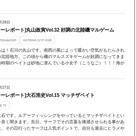
月28日
ターレポート]丸山政寅Vol.32 好調の北陸磯マルゲーム
25GrideSSP
ASTRAIA 127F-SSR
ちは！石川の丸山です。南西の風によって暖かい空気がもたらされ
の北陸地方。この頃から磯のマルスズキゲームが好調になってきま
の時期のベイトは砂地に潜んでいる小女子（こうなご）！！！海が
月27日
ーレポート]大石浩史Vol.15 マッチザベイト
B 75
大石です。ルアーフィッシングをやっているとマッチザベイトとい
を良く聞きます。先日、サーフでその言葉を痛感させられる事があ
た。その日行ったサーフは人気ポイントで、自分も過去にヒラメや