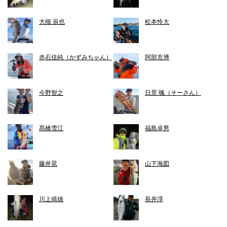
大槻 辰也
松本怜大
赤石佳純（かずみちゃん）
阿部充博
今野智之
日景 颯（そーさん）
髙橋雪江
福島卓男
藤井晃
山下海図
川上靖雄
長井淳