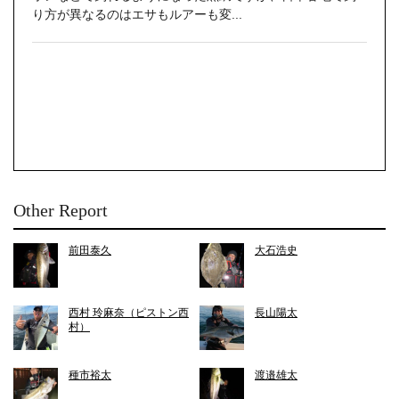
り方が異なるのはエサもルアーも変...
Other Report
前田泰久
大石浩史
西村 玲麻奈（ピストン西
長山陽太
村）
種市裕太
渡邉雄太