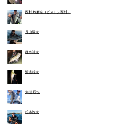
西村 玲麻奈（ピストン西村）
長山陽太
種市裕太
渡邉雄太
大槻 辰也
松本怜大