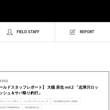
FIELD STAFF
REPORT
月25日
ールドスタッフレポート】 大槻 辰也 vol.2 「志津川ロッ
ッシュ＆サバ祭り釣行」
グシュリンプ3.3
パンチングシュリンプ
HOWERULER LINNE
LER TEMMINCK
HOWERULE