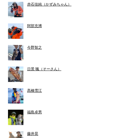
赤石佳純（かずみちゃん）
阿部充博
今野智之
日景 颯（そーさん）
髙橋雪江
福島卓男
藤井晃