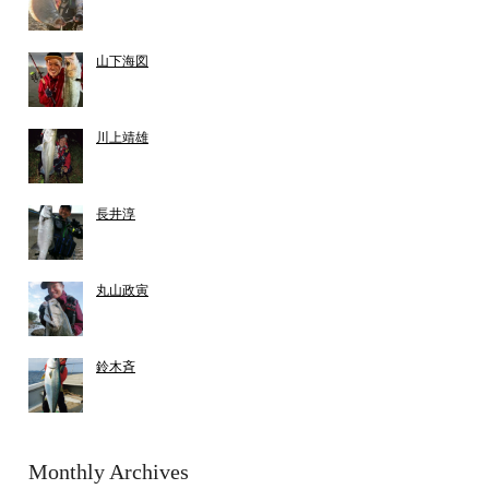
山下海図
川上靖雄
長井淳
丸山政寅
鈴木斉
Monthly Archives