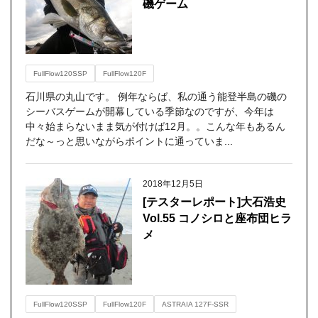
磯ゲーム
FullFlow120SSP
FullFlow120F
石川県の丸山です。 例年ならば、私の通う能登半島の磯の
シーバスゲームが開幕している季節なのですが、今年は
中々始まらないまま気が付けば12月。。こんな年もあるん
だな～っと思いながらポイントに通っていま...
2018年12月5日
[テスターレポート]大石浩史
Vol.55 コノシロと座布団ヒラ
メ
FullFlow120SSP
FullFlow120F
ASTRAIA 127F-SSR