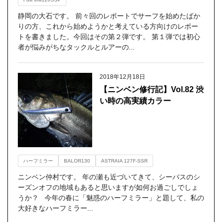
静岡の大石です。 前々回のレポートでサーフを始めたばか
りの方、これから始めようかと考えている方向けのレポー
トを書きました。今回はその第２弾です。 第１弾では初心
者が悩みがちなタックルとルアーの...
2018年12月18日
【ニンベン修行記】Vol.82 渋
い時の高実績カラー
ハーフミラー
BALOR130
ASTRAIA 127F-SSR
ニンベン仲村です。 年の瀬も近づいてきて、シーバスのシ
ーズンオフの地域もあると思いますが如何お過ごしでしょ
うか？ 今年の春に「魅惑のハーフミラー」と題して、私の
大好きなハーフミラー...