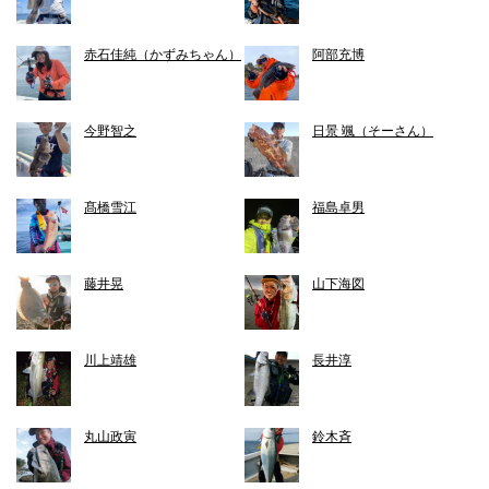
赤石佳純（かずみちゃん）
阿部充博
今野智之
日景 颯（そーさん）
髙橋雪江
福島卓男
藤井晃
山下海図
川上靖雄
長井淳
丸山政寅
鈴木斉