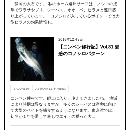
静岡の大石です。 私のホーム遠州サーフはコノシロの接
岸でワラサやブリ、シーバス、オオニベ、ヒラメと連日盛
り上がっています。 コノシロが入っているポイントでは大
型ヒラメの釣果情報も...
2018年12月3日
【ニンベン修行記】Vol.81 魅
惑のコノシロパターン
BALOR130
ASTRAIA 127F HiBeat
ニンベン仲村です。師走に入り、冷えてきましたね。 地域
により時期は異なりますが、多くのシーバスは産卵に向け
て大型のベイトを捕食するようになります。東京湾では、
初冬が１年を通して最もウエイトの乗った大...