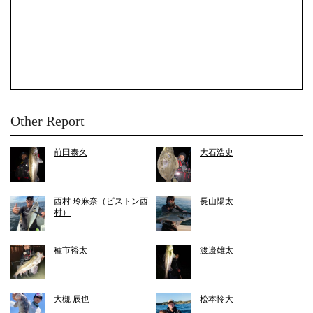
Other Report
前田泰久
大石浩史
西村 玲麻奈（ピストン西
長山陽太
村）
種市裕太
渡邉雄太
大槻 辰也
松本怜大