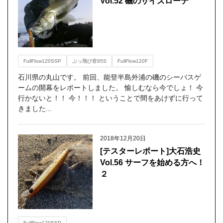
Vol.52 磯のサイズローテ
FullFlow120SSP
ぶっ飛び君95S
FullFlow120F
石川県の丸山です。 前回、能登半島外浦の磯のシーバスゲ
ームの開幕をレポートしました。 愉しむなら今でしょ！ 今
行かないと！！ 今！！！ ということで間をあけずに行って
きました...
2018年12月20日
[テスターレポート]大石浩史
Vol.56 サーフを始める方へ！
２
FullFlow120SSP