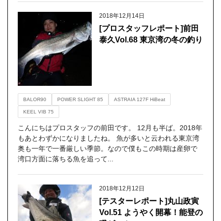
2018年12月14日
[プロスタッフレポート]前田
泰久Vol.68 東京湾の冬の釣り
BALOR90
POWER SLIGHT 85
ASTRAIA 127F HiBeat
KEEL VIB 75
こんにちはプロスタッフの前田です。 12月も半ば。2018年
もあとわずかになりましたね。 魚が多いと云われる東京湾
奥も一年で一番厳しい季節。なので僕もこの時期は産卵で
湾口方面に落ちる魚を追って...
2018年12月12日
[テスターレポート]丸山政寅
Vol.51 ようやく開幕！能登の