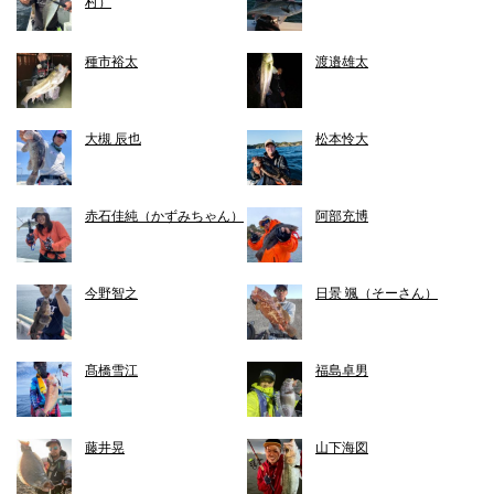
村）
種市裕太
渡邉雄太
大槻 辰也
松本怜大
赤石佳純（かずみちゃん）
阿部充博
今野智之
日景 颯（そーさん）
髙橋雪江
福島卓男
藤井晃
山下海図