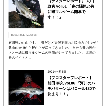
【テスターレポート】 丸山
政寅 vol.61 「春の陽気と共
に磯マルゲーム開幕で
す！！」
HOWERULER ZEO95S
石川県の丸山です。 春だけど天候不順の北陸地方でしたが
穀雨の暦頃から暖かさが戻ってきました。 自分も春の暖か
さと一緒に磯マルゲームの季節がやってきました。 北陸の
春のベイトと...
2021年4月8日
【プロスタッフレポート】
前田 泰久 vol.86 『河川のバ
チパターンはバロール130で
決まり！！』