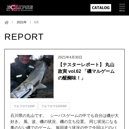
2021年
/
4月
REPORT
2021年4月30日
【テスターレポート】 丸山
政寅 vol.62 「磯マルゲーム
の醍醐味！」
フルフロウ120F
フルフロウ120SSP
石川県の丸山です。 シーバスゲームの中でも自分は磯が大
好き。 風、波、磯の状況、磯の立ち位置。 同じ状況になる
事のない磯でのゲーム。 毎回違う状況の中で今回はどのパ