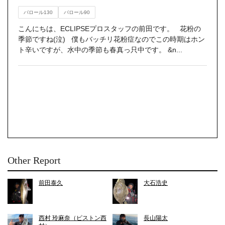
バロール130
バロール90
こんにちは、ECLIPSEプロスタッフの前田です。 花粉の
季節ですね(泣) 僕もバッチリ花粉症なのでこの時期はホン
ト辛いですが、水中の季節も春真っ只中です。 &n...
Other Report
前田泰久
大石浩史
西村 玲麻奈（ピストン西
長山陽太