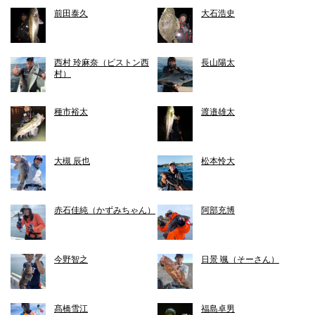
前田泰久
大石浩史
西村 玲麻奈（ピストン西
長山陽太
村）
種市裕太
渡邉雄太
大槻 辰也
松本怜大
赤石佳純（かずみちゃん）
阿部充博
今野智之
日景 颯（そーさん）
髙橋雪江
福島卓男