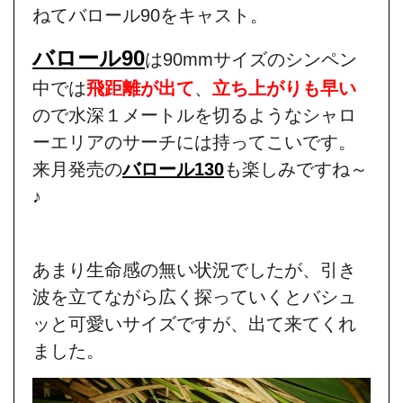
ねてバロール90をキャスト。
バロール90
は90mmサイズのシンペン
中では
飛距離が出て
、
立ち上がりも早い
ので水深１メートルを切るようなシャロ
ーエリアのサーチには持ってこいです。
来月発売の
バロール130
も楽しみですね～
♪
あまり生命感の無い状況でしたが、引き
波を立てながら広く探っていくとバシュ
ッと可愛いサイズですが、出て来てくれ
ました。