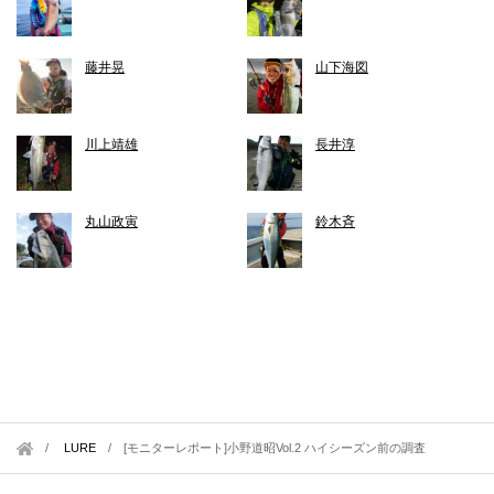
藤井晃
山下海図
川上靖雄
長井淳
丸山政寅
鈴木斉
LURE
/
[モニターレポート]小野道昭Vol.2 ハイシーズン前の調査