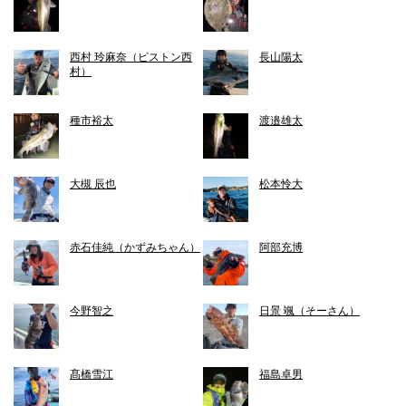
西村 玲麻奈（ピストン西
長山陽太
村）
種市裕太
渡邉雄太
大槻 辰也
松本怜大
赤石佳純（かずみちゃん）
阿部充博
今野智之
日景 颯（そーさん）
髙橋雪江
福島卓男