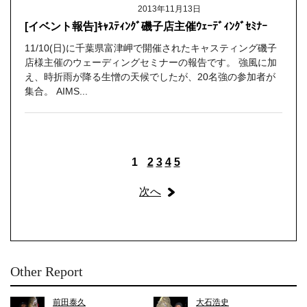
2013年11月13日
[イベント報告]ｷｬｽﾃｨﾝｸﾞ磯子店主催ｳｪｰﾃﾞｨﾝｸﾞｾﾐﾅｰ
11/10(日)に千葉県富津岬で開催されたキャスティング磯子
店様主催のウェーディングセミナーの報告です。 強風に加
え、時折雨が降る生憎の天候でしたが、20名強の参加者が
集合。 AIMS...
1
2
3
4
5
次へ
Other Report
前田泰久
大石浩史