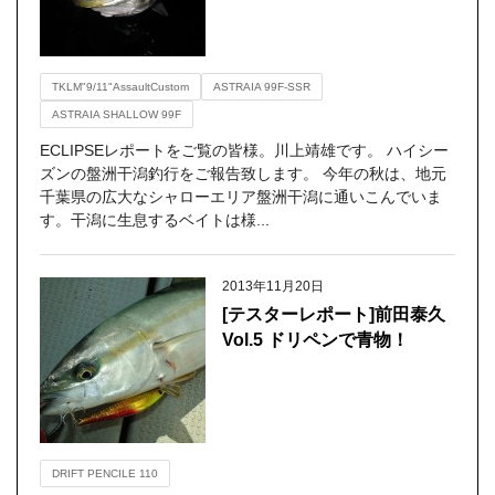
TKLM"9/11"AssaultCustom
ASTRAIA 99F-SSR
ASTRAIA SHALLOW 99F
ECLIPSEレポートをご覧の皆様。川上靖雄です。 ハイシー
ズンの盤洲干潟釣行をご報告致します。 今年の秋は、地元
千葉県の広大なシャローエリア盤洲干潟に通いこんでいま
す。干潟に生息するベイトは様...
2013年11月20日
[テスターレポート]前田泰久
Vol.5 ドリペンで青物！
DRIFT PENCILE 110