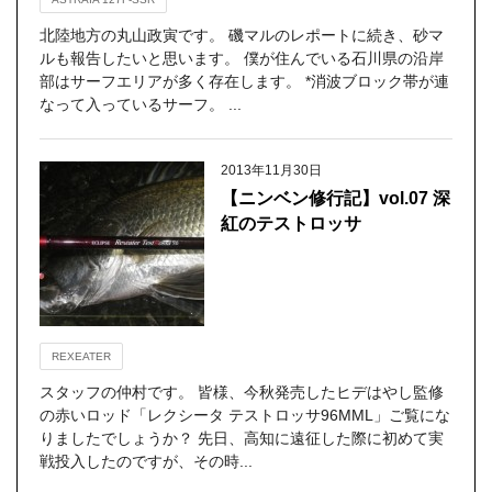
北陸地方の丸山政寅です。 磯マルのレポートに続き、砂マ
ルも報告したいと思います。 僕が住んでいる石川県の沿岸
部はサーフエリアが多く存在します。 *消波ブロック帯が連
なって入っているサーフ。 ...
2013年11月30日
【ニンベン修行記】vol.07 深
紅のテストロッサ
REXEATER
スタッフの仲村です。 皆様、今秋発売したヒデはやし監修
の赤いロッド「レクシータ テストロッサ96MML」ご覧にな
りましたでしょうか？ 先日、高知に遠征した際に初めて実
戦投入したのですが、その時...