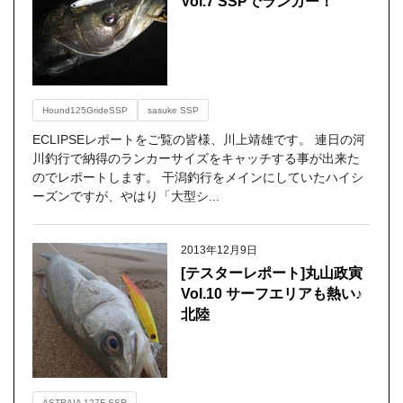
Vol.7 SSPでランカー！
Hound125GrideSSP
sasuke SSP
ECLIPSEレポートをご覧の皆様、川上靖雄です。 連日の河
川釣行で納得のランカーサイズをキャッチする事が出来た
のでレポートします。 干潟釣行をメインにしていたハイシ
ーズンですが、やはり「大型シ...
2013年12月9日
[テスターレポート]丸山政寅
Vol.10 サーフエリアも熱い♪
北陸
ASTRAIA 127F-SSR