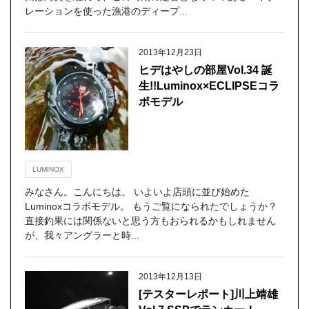
レーションを使った漁港のディープ...
2013年12月23日
ヒデはやしの部屋Vol.34 誕
生!!Luminox×ECLIPSEコラ
ボモデル
LUMINOX
みなさん。こんにちは。 いよいよ店頭に並び始めた
Luminoxコラボモデル。 もうご覧になられたでしょうか？
直接釣果には関係ないと思う方もおられるかもしれません
が、我々アングラーと時...
2013年12月13日
[テスターレポート]川上靖雄