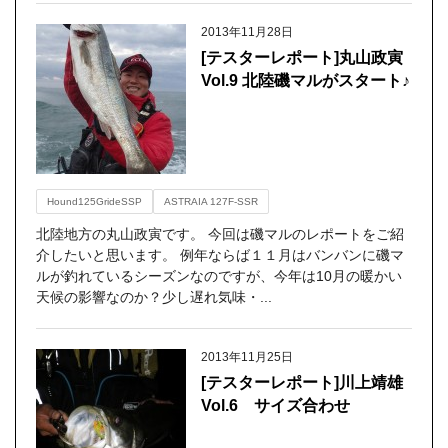
2013年11月28日
[テスターレポート]丸山政寅
Vol.9 北陸磯マルがスタート♪
Hound125GrideSSP
ASTRAIA 127F-SSR
北陸地方の丸山政寅です。 今回は磯マルのレポートをご紹
介したいと思います。 例年ならば１１月はバンバンに磯マ
ルが釣れているシーズンなのですが、今年は10月の暖かい
天候の影響なのか？少し遅れ気味・...
2013年11月25日
[テスターレポート]川上靖雄
Vol.6 サイズ合わせ