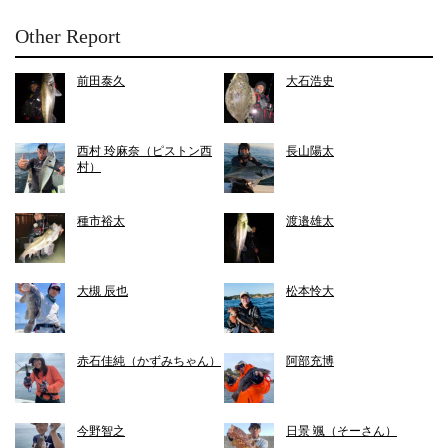
Other Report
前田泰久
大石浩史
西村 玲麻奈（ピストン西
長山陽太
村）
種市裕太
渡邉雄太
大槻 辰也
松本怜大
赤石佳純（かずみちゃん）
阿部充博
今野智之
日景 颯（そーさん）