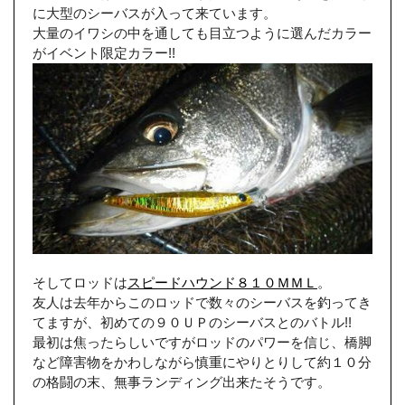
に大型のシーバスが入って来ています。
大量のイワシの中を通しても目立つように選んだカラー
がイベント限定カラー!!
そしてロッドは
スピードハウンド８１０ＭＭＬ
。
友人は去年からこのロッドで数々のシーバスを釣ってき
てますが、初めての９０ＵＰのシーバスとのバトル!!
最初は焦ったらしいですがロッドのパワーを信じ、橋脚
など障害物をかわしながら慎重にやりとりして約１０分
の格闘の末、無事ランディング出来たそうです。