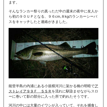
ます。
そんなランカー祭りの真っただ中の週末の夜中に友人か
ら初の９０ＵＰとなる、９６cm,８kgのランカーシーバ
スをキャッチしたと連絡がきました。
能登半島の内浦にある小規模河川に架かる橋の明暗で
ア
ストレイア９９Ｆ ＳＳＲ
を流れに馴染ませながらスロ
ーに巻いて影の部分に入った所で釣れたそうです。
河川の中には大量のイワシが入っていて、それを捕食し