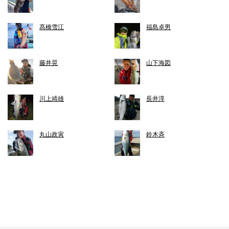
髙橋雪江
福島卓男
藤井晃
山下海図
川上靖雄
長井淳
丸山政寅
鈴木斉