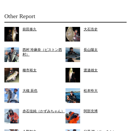
Other Report
前田泰久
大石浩史
西村 玲麻奈（ピストン西
長山陽太
村）
種市裕太
渡邉雄太
大槻 辰也
松本怜大
赤石佳純（かずみちゃん）
阿部充博