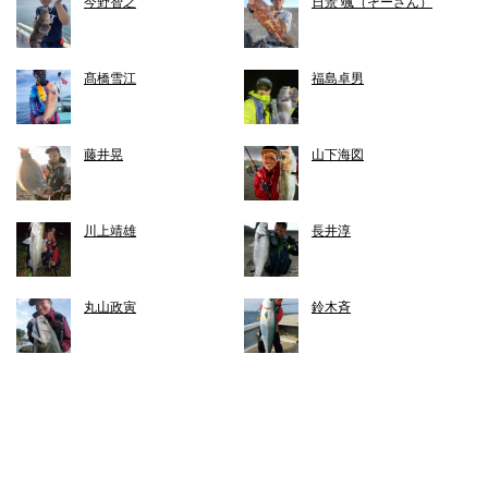
今野智之
日景 颯（そーさん）
髙橋雪江
福島卓男
藤井晃
山下海図
川上靖雄
長井淳
丸山政寅
鈴木斉