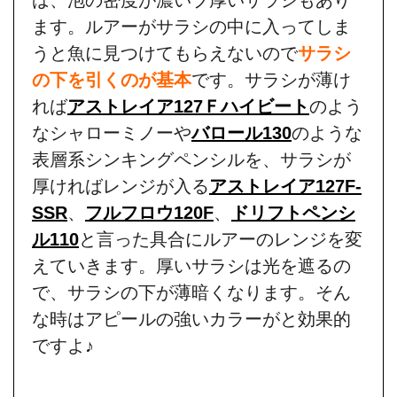
ます。ルアーがサラシの中に入ってしま
うと魚に見つけてもらえないので
サラシ
の下を引くのが基本
です。サラシが薄け
れば
アストレイア127Ｆハイビート
のよう
なシャローミノーや
バロール130
のような
表層系シンキングペンシルを、サラシが
厚ければレンジが入る
アストレイア127F-
SSR
、
フルフロウ120F
、
ドリフトペンシ
ル110
と言った具合にルアーのレンジを変
えていきます。厚いサラシは光を遮るの
で、サラシの下が薄暗くなります。そん
な時はアピールの強いカラーがと効果的
ですよ♪