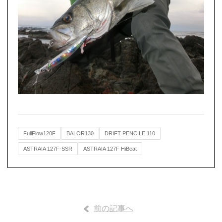
FullFlow120F
BALOR130
DRIFT PENCILE 110
ASTRAIA 127F-SSR
ASTRAIA 127F HiBeat
前の記事へ