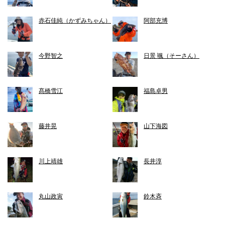
赤石佳純（かずみちゃん）
阿部充博
今野智之
日景 颯（そーさん）
髙橋雪江
福島卓男
藤井晃
山下海図
川上靖雄
長井淳
丸山政寅
鈴木斉