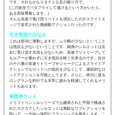
です。それもかなりタイトな足の振り方で。
(この状況でバタフライして逃げるという方がいたら、
ある意味尊敬します。)
そんな高速で逃げ惑うベイトを演出したのがスライトエ
ッジで追究された微細動アクションだったのです。
引き抵抗の少なさ
これは前項に連動しますが、ふり幅が少ないということ
は抵抗も少ないということです。細身のシルエットは左
右に受け流す水流も少ないため、高速でリトリーブして
もルアーが暴れずに引き抵抗を軽く出来るのです。自分
の十八番の音速リトリーブやジャークによるスライドア
クションでもロッドへの抵抗を少なくして、連続的なロ
ッドアクションを可能としてます。さらに、終日に渡る
ロングランな釣行でも非常に疲れを軽減してくれるメリ
ットもあります。
多面体カット
ドリフトペンシルシリーズでも継承された平面で構成さ
れたカクカクしたシルエットは無駄なリフレクションを
防いで、一方向へ強烈なフラッシングを発生します。こ