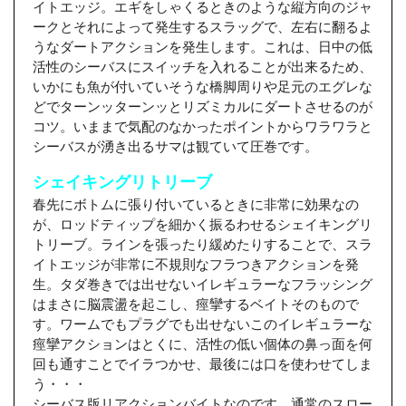
イトエッジ。エギをしゃくるときのような縦方向のジャ
ークとそれによって発生するスラッグで、左右に翻るよ
うなダートアクションを発生します。これは、日中の低
活性のシーバスにスイッチを入れることが出来るため、
いかにも魚が付いていそうな橋脚周りや足元のエグレな
どでターンッターンッとリズミカルにダートさせるのが
コツ。いままで気配のなかったポイントからワラワラと
シーバスが湧き出るサマは観ていて圧巻です。
シェイキングリトリーブ
春先にボトムに張り付いているときに非常に効果なの
が、ロッドティップを細かく振るわせるシェイキングリ
トリーブ。ラインを張ったり緩めたりすることで、スラ
イトエッジが非常に不規則なフラつきアクションを発
生。タダ巻きでは出せないイレギュラーなフラッシング
はまさに脳震盪を起こし、痙攣するベイトそのもので
す。ワームでもプラグでも出せないこのイレギュラーな
痙攣アクションはとくに、活性の低い個体の鼻っ面を何
回も通すことでイラつかせ、最後には口を使わせてしま
う・・・
シーバス版リアクションバイトなのです。通常のスロー