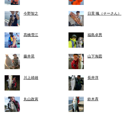
今野智之
日景 颯（そーさん）
髙橋雪江
福島卓男
藤井晃
山下海図
川上靖雄
長井淳
丸山政寅
鈴木斉