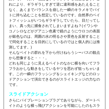
れにより、ギラギラしすぎて逆に違和感をあたえること
なく、あくまでバランスを崩した一瞬のキラメキでバイ
トに持ち込むことを想定しているのです。自然界のベイ
トフィッシュがいつもギラギラしていたら、目だってし
まい、真っ先に捕食されてしまいますよね？(イワシや
コノシロなどがグアニン色素で鏡のようにウロコの表面
が銀色なのは、周囲の水の明るさや景色を反射すること
で同化することを目的にしているのではと個人的には推
測してます。)
そんなベイトの群れを下から付けねらうシーバスの観点
から想像すると・・・。
どれも同じように見えるベイトのなかに横を向いてフラ
フラおかしな動きをしているヤツを思わず狙っちゃいま
す。この一瞬のフラッシングをシェイキングなどのロッ
ドアクションで演出できるのがスライトエッジの力なの
です。
スライドアクション
さらにバイブレーションプラグでありながら、ダートベ
イトのような横っ飛びアクションを可能にしたのもスラ