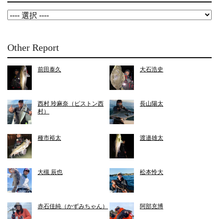
Other Report
前田泰久
大石浩史
西村 玲麻奈（ピストン西
長山陽太
村）
種市裕太
渡邉雄太
大槻 辰也
松本怜大
赤石佳純（かずみちゃん）
阿部充博