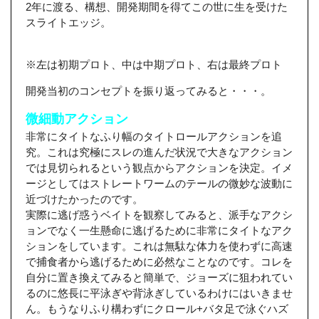
2年に渡る、構想、開発期間を得てこの世に生を受けた
スライトエッジ。
※左は初期プロト、中は中期プロト、右は最終プロト
開発当初のコンセプトを振り返ってみると・・・。
微細動アクション
非常にタイトなふり幅のタイトロールアクションを追
究。これは究極にスレの進んだ状況で大きなアクション
では見切られるという観点からアクションを決定。イメ
ージとしてはストレートワームのテールの微妙な波動に
近づけたかったのです。
実際に逃げ惑うベイトを観察してみると、派手なアクシ
ョンでなく一生懸命に逃げるために非常にタイトなアク
ションをしています。これは無駄な体力を使わずに高速
で捕食者から逃げるために必然なことなのです。コレを
自分に置き換えてみると簡単で、ジョーズに狙われてい
るのに悠長に平泳ぎや背泳ぎしているわけにはいきませ
ん。もうなりふり構わずにクロール+バタ足で泳ぐハズ