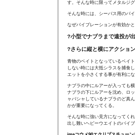
す。そんな時に限ってメタルジグ
そんな時には、シーバス用のバイ
なぜバイブレーションが有効かと
?小型でナブラまで遠投が
?さらに縦と横にアクショ
青物のベイトとなっているベイト
しない時には大抵シラスを捕食し
エットを小さくする事が有利にな
ナブラの中にルアーが入っても横
ナブラの下にルアーを沈め、ロッ
ャバシャしているナブラのど真ん
かが重要になってくる。
そんな時に強い見方になってくれ
出し難いヘビーウエイトのバイブ
imaコウメ90エクリプスチューン