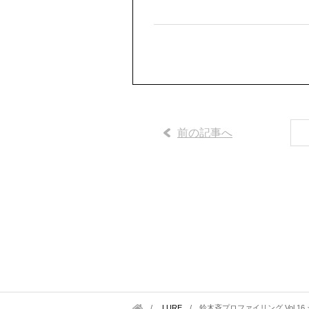
前の記事へ
LURE
/
鈴木斉プロファイリング Vol.1