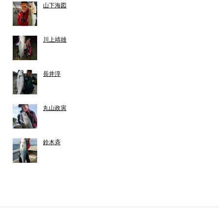
山下海図
川上靖雄
長井淳
丸山政寅
鈴木斉