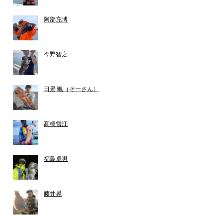
阿部充博
今野智之
日景 颯（そーさん）
髙橋雪江
福島卓男
藤井晃