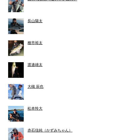
長山陽太
種市裕太
渡邉雄太
大槻 辰也
松本怜大
赤石佳純（かずみちゃん）