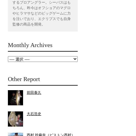
するプロアングラー。シーバスはも
ちろん、昨今はオフショアのマグロ
やヒラマサなどのビッグゲームに力
を注いでおり、エクリプスでも自身
監修の商品を開発。
Monthly Archives
Other Report
前田泰久
大石浩史
西村 玲麻奈（ピストン西村）