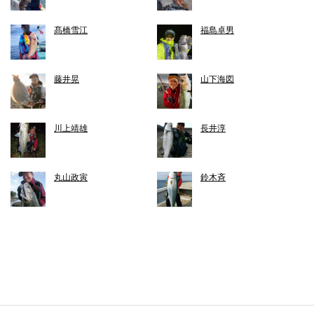
髙橋雪江
福島卓男
藤井晃
山下海図
川上靖雄
長井淳
丸山政寅
鈴木斉