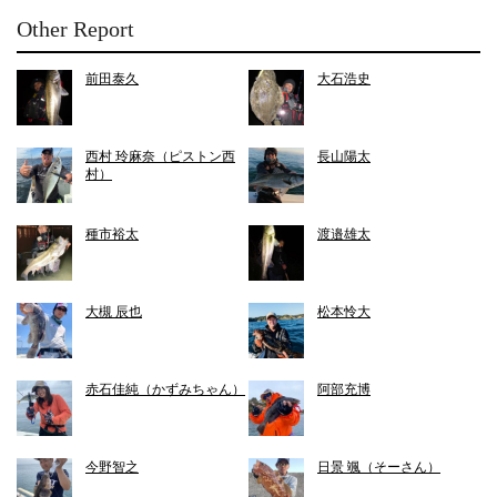
Other Report
前田泰久
大石浩史
西村 玲麻奈（ピストン西
長山陽太
村）
種市裕太
渡邉雄太
大槻 辰也
松本怜大
赤石佳純（かずみちゃん）
阿部充博
今野智之
日景 颯（そーさん）