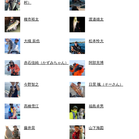
村）
種市裕太
渡邉雄太
大槻 辰也
松本怜大
赤石佳純（かずみちゃん）
阿部充博
今野智之
日景 颯（そーさん）
髙橋雪江
福島卓男
藤井晃
山下海図