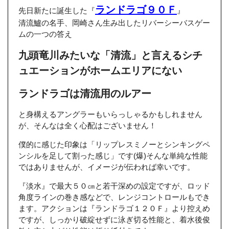
ランドラゴ９０Ｆ
先日新たに誕生した『
』
清流鱸の名手、岡崎さん生み出したリバーシーバスゲー
ムの一つの答え
九頭竜川みたいな「清流」と言えるシチ
ュエーションがホームエリアにない
ランドラゴは清流用のルアー
と身構えるアングラーもいらっしゃるかもしれません
が、そんなは全く心配はございません！
僕的に感じた印象は「リップレスミノーとシンキングペ
ンシルを足して割った感じ」です(爆)そんな単純な性能
ではありませんが、イメージが伝われば幸いです。
『淡水』で最大５０㎝と若干深めの設定ですが、ロッド
角度ラインの巻き感などで、レンジコントロールもでき
ます。アクションは『ランドラゴ１２０Ｆ』より控えめ
ですが、しっかり破綻せずに泳ぎ切る性能と、着水後俊