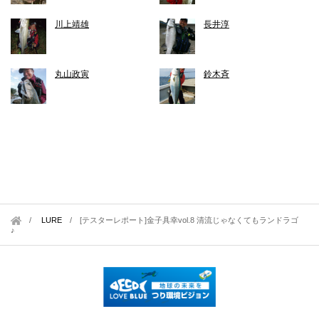
川上靖雄
長井淳
丸山政寅
鈴木斉
LURE
/
[テスターレポート]金子具幸vol.8 清流じゃなくてもランドラゴ
♪