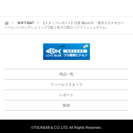
SOFT-BAIT
/
【スタッフレポート】日景 颯vol.10 「新作カタナギカー
リーとパンチングシュリンプで狙う冬の三陸ロックフィッシュゲーム」
商品一覧
フィールドスタッフ
レポート
動画
©TSUNEMI & CO.,LTD. All Rights Reserves.