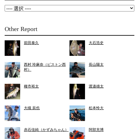
Other Report
前田泰久
大石浩史
西村 玲麻奈（ピストン西
長山陽太
村）
種市裕太
渡邉雄太
大槻 辰也
松本怜大
赤石佳純（かずみちゃん）
阿部充博