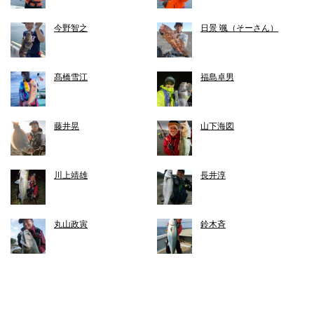
今野智之
日景 颯（そーさん）
髙橋雪江
福島卓男
藤井晃
山下海図
川上靖雄
長井淳
丸山政寅
鈴木斉