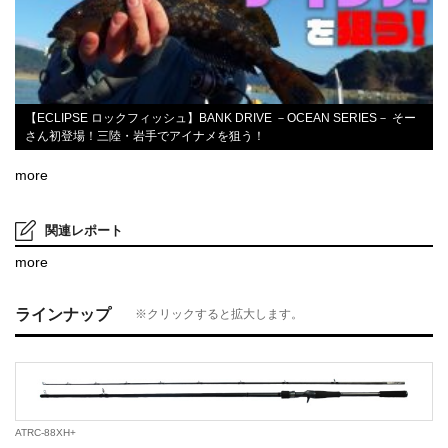
【ECLIPSE ロックフィッシュ】BANK DRIVE －OCEAN SERIES－ そー
さん初登場！三陸・岩手でアイナメを狙う！
more
関連レポート
more
ラインナップ
※クリックすると拡大します。
ATRC-88XH+