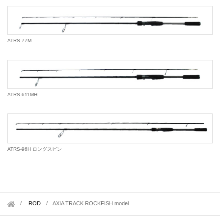
ATRS-77M
ATRS-611MH
ATRS-96H ロングスピン
ROD
/
AXIA TRACK ROCKFISH model