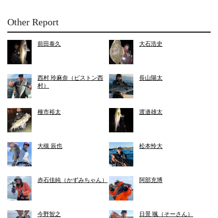
Other Report
前田泰久
大石浩史
西村 玲麻奈（ピストン西
長山陽太
村）
種市裕太
渡邉雄太
大槻 辰也
松本怜大
赤石佳純（かずみちゃん）
阿部充博
今野智之
日景 颯（そーさん）