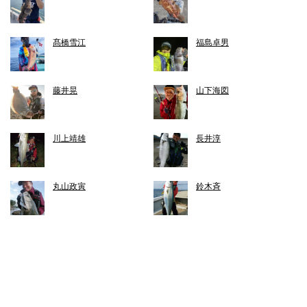
髙橋雪江
福島卓男
藤井晃
山下海図
川上靖雄
長井淳
丸山政寅
鈴木斉