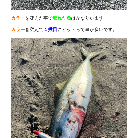
カラー
を変えた事で
取れた魚
はかなりいます。
カラー
を変えて
１投目
にヒットって事が多いです。