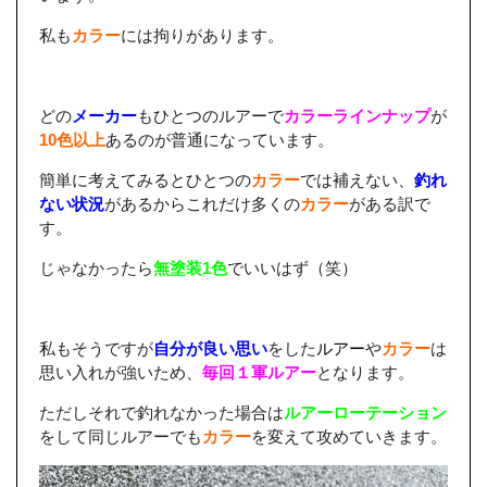
私も
カラー
には拘りがあります。
どの
メーカー
もひとつのルアーで
カラーラインナップ
が
10色以上
あるのが普通になっています。
簡単に考えてみるとひとつの
カラー
では補えない、
釣れ
ない状況
があるからこれだけ多くの
カラー
がある訳で
す。
じゃなかったら
無塗装1色
でいいはず（笑）
私もそうですが
自分が良い思い
をした
ルアー
や
カラー
は
思い入れが強いため、
毎回１軍ルアー
となります。
ただしそれで釣れなかった場合は
ルアーローテーション
をして同じルアーでも
カラー
を変えて攻めていきます。