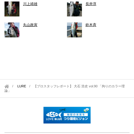
川上靖雄
長井淳
丸山政寅
鈴木斉
LURE
/
【プロスタッフレポート】 大石 浩史 vol.90 「拘りのカラー理
論」