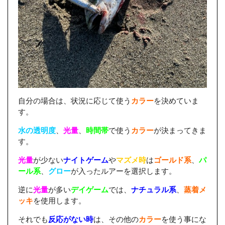
自分の場合は、状況に応じて使う
カラー
を決めていま
す。
水の透明度
、
光量
、
時間帯
で使う
カラー
が決まってきま
す。
光量
が少ない
ナイトゲーム
や
マズメ時
は
ゴールド系
、
パ
ール系
、
グロー
が入ったルアーを選択します。
逆に
光量
が多い
デイゲーム
では、
ナチュラル系
、
蒸着メ
ッキ
を使用します。
それでも
反応がない時
は、その他の
カラー
を使う事にな