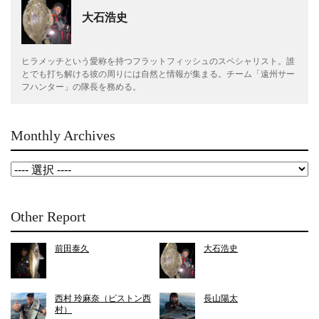
大石浩史
ヒラメッチという愛称を持つフラットフィッシュのスペシャリスト。誰
とでも打ち解ける彼の周りには自然と情報が集まる。チーム「遠州サー
フハンター」の隊長を務める。
Monthly Archives
Other Report
前田泰久
大石浩史
西村 玲麻奈（ピストン西
長山陽太
村）