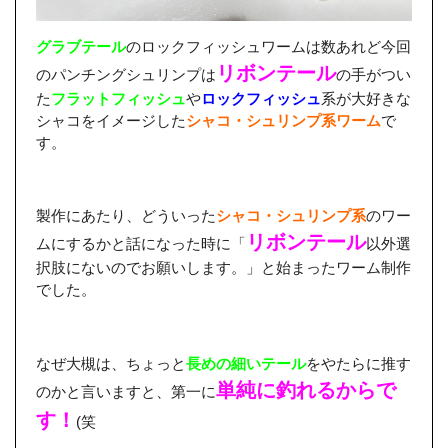
グラブテール
のロックフィッシュワームは数あれど今回
リボンテール
のパンチングシュリンプは
の手がつい
た
フラットフィッシュ
や
ロックフィッシュ
系が大好きな
シャコをイメージした
シャコ・シュリンプ系ワーム
で
す。
製作にあたり、どういった
シャコ・シュリンプ系
のワー
リボンテール
ムにするかと話になった時に「
以外選
択肢にないのでお願いします。」と始まったワーム制作
でした。
なぜ大槻は、ちょっと
長めの細いテール
をやたらに推す
単純に釣れるからで
のかと言いますと、第一に
す！
(笑