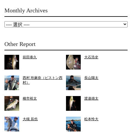
Monthly Archives
Other Report
前田泰久
大石浩史
西村 玲麻奈（ピストン西
長山陽太
村）
種市裕太
渡邉雄太
大槻 辰也
松本怜大