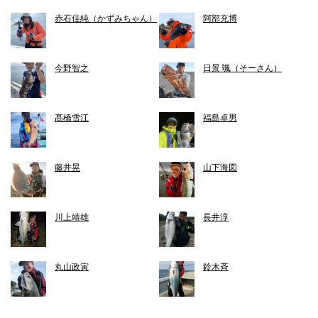
赤石佳純（かずみちゃん）
阿部充博
今野智之
日景 颯（そーさん）
髙橋雪江
福島卓男
藤井晃
山下海図
川上靖雄
長井淳
丸山政寅
鈴木斉