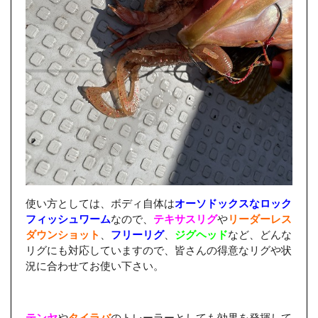
使い方としては、ボディ自体は
オーソドックスなロック
フィッシュワーム
なので、
テキサスリグ
や
リーダーレス
ダウンショット
、
フリーリグ
、
ジグヘッド
など、どんな
リグにも対応していますので、皆さんの得意なリグや状
況に合わせてお使い下さい。
テンヤ
や
タイラバ
のトレーラーとしても効果を発揮して