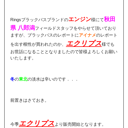
エンジン
秋田
Ringsブラックバスブランドの
様にて
県 八郎潟
フィールドスタッフをやらせて頂いており
ますが、ブラックバスのレポートに
アイナメ
のレポート
エクリプス
を出す根性が買われたのか、
様でも
お世話になることとなりましたので皆様よろしくお願い
いたします。
冬
の
東北
の淡水は辛いのです．．．
前置きはさておき。
エクリプス
今季
より販売開始となります。