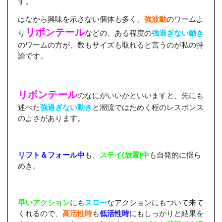
す。
はなから興味を示さない個体も多く、
強波動
のワームよ
リボンテール
り
などの、ある程度の
強過ぎない動き
のワームの方が、数もサイズも取れると言うのが私の持
論です。
リボンテール
のなにがいいかといいますと、先にも
述べた
強過ぎない動き
と潮流ではためく程のレスポンス
のよさがあります。
リフト＆フォール中
も、
ステイ(放置)中
も自発的に揺ら
めき。
早いアクション
にも
スロー
なアクションにもついて来て
くれるので、
高活性時
も
低活性時
にもしっかりと結果を