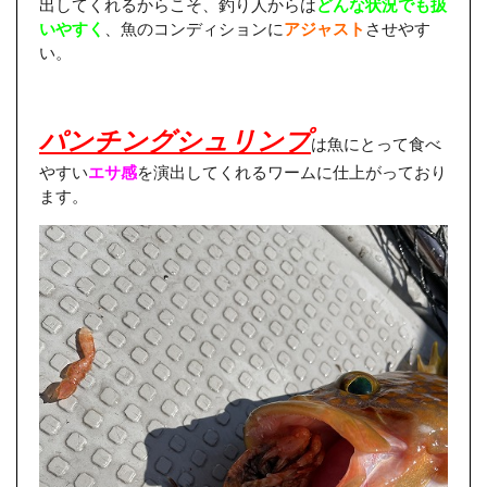
出してくれるからこそ、釣り人からは
どんな状況でも扱
いやすく
、魚のコンディションに
アジャスト
させやす
い。
パンチングシュリンプ
は魚にとって食べ
やすい
エサ感
を演出してくれるワームに仕上がっており
ます。