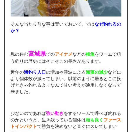
そんな当たり前な事は置いておいて、では
なぜ釣れるの
か？
宮城県
私の住む
での
アイナメ
などの
根魚
をワームで狙
う釣りの歴史にはそこそこの長さがあります。
近年の
海釣り人口
の増加や津波による
海藻の減少
などに
より個体数が減ってしまい、以前のように居るとこに投
げときゃ釣れるよ！なんて甘い考えが通用しなくなって
来ました。
少ないのであれば
強い動き
をするワームで呼べば釣れる
のかというと、生き残っている個体は
頭も良く
ファース
トインパクト
で勝負を決めないと直ぐにスレてしまい