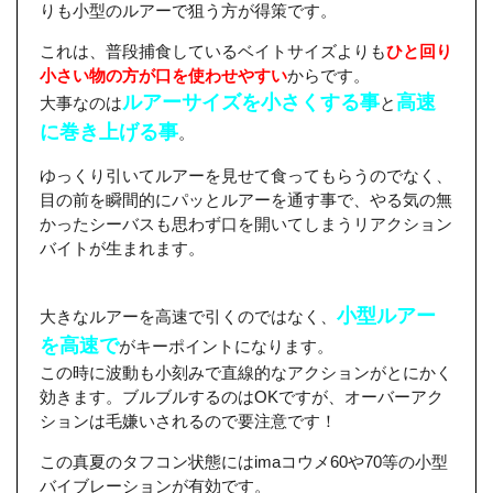
りも小型のルアーで狙う方が得策です。
これは、普段捕食しているベイトサイズよりも
ひと回り
小さい物の方が口を使わせやすい
からです。
ルアーサイズを小さくする事
高速
大事なのは
と
に巻き上げる事
。
ゆっくり引いてルアーを見せて食ってもらうのでなく、
目の前を瞬間的にパッとルアーを通す事で、やる気の無
かったシーバスも思わず口を開いてしまうリアクション
バイトが生まれます。
小型ルアー
大きなルアーを高速で引くのではなく、
を高速で
がキーポイントになります。
この時に波動も小刻みで直線的なアクションがとにかく
効きます。ブルブルするのはOKですが、オーバーアク
ションは毛嫌いされるので要注意です！
この真夏のタフコン状態にはimaコウメ60や70等の小型
バイブレーションが有効です。