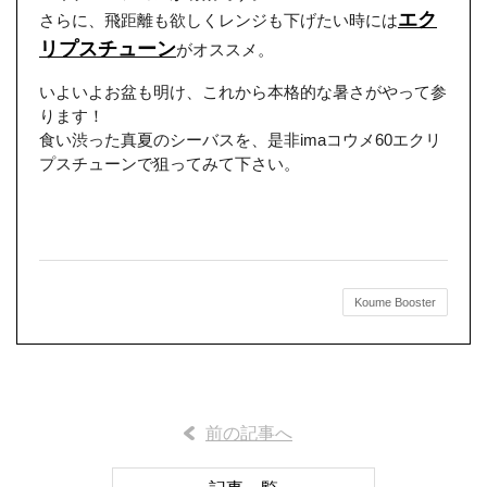
エク
さらに、飛距離も欲しくレンジも下げたい時には
リプスチューン
がオススメ。
いよいよお盆も明け、これから本格的な暑さがやって参
ります！
食い渋った真夏のシーバスを、是非imaコウメ60エクリ
プスチューンで狙ってみて下さい。
Koume Booster
前の記事へ