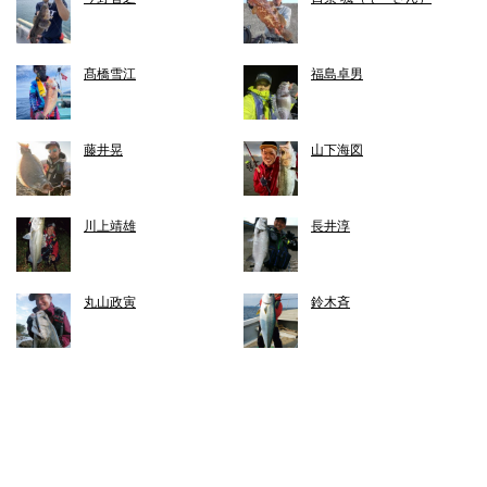
髙橋雪江
福島卓男
藤井晃
山下海図
川上靖雄
長井淳
丸山政寅
鈴木斉