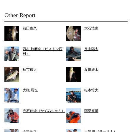
Other Report
前田泰久
大石浩史
西村 玲麻奈（ピストン西
長山陽太
村）
種市裕太
渡邉雄太
大槻 辰也
松本怜大
赤石佳純（かずみちゃん）
阿部充博
今野智之
日景 颯（そーさん）