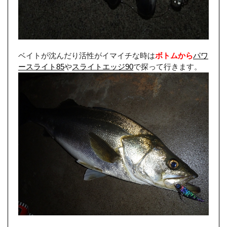
ベイトが沈んだり活性がイマイチな時は
ボトムから
パワ
ースライト85
や
スライトエッジ90
で探って行きます。