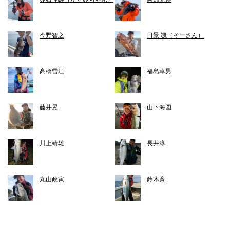
今野智之
日景 颯（そーさん）
髙橋雪江
福島卓男
藤井晃
山下海図
川上靖雄
長井淳
丸山政寅
鈴木斉