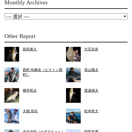
Monthly Archives
Other Report
前田泰久
大石浩史
西村 玲麻奈（ピストン西
長山陽太
村）
種市裕太
渡邉雄太
大槻 辰也
松本怜大
赤石佳純（かずみちゃん）
阿部充博