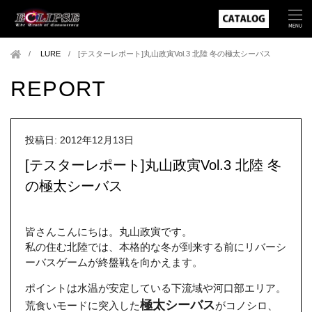
LURE
/
[テスターレポート]丸山政寅Vol.3 北陸 冬の極太シーバス
REPORT
投稿日: 2012年12月13日
[テスターレポート]丸山政寅Vol.3 北陸 冬
の極太シーバス
皆さんこんにちは。丸山政寅です。
私の住む北陸では、本格的な冬が到来する前にリバーシ
ーバスゲームが終盤戦を向かえます。
ポイントは水温が安定している下流域や河口部エリア。
極太シーバス
荒食いモードに突入した
がコノシロ、