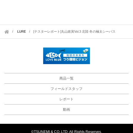
LURE
/
[テスターレポート]丸山政寅Vol.3 北陸 冬の極太シーバス
商品一覧
フィールドスタッフ
レポート
動画
©TSUNEMI & CO.,LTD. All Rights Reserves.