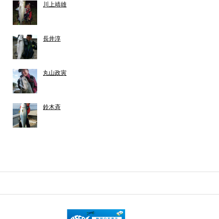
川上靖雄
長井淳
丸山政寅
鈴木斉