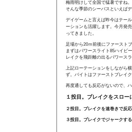
梅雨明けして全国で猛暑ですね。
そんな季節のシーバスといえば
デイゲームと言えば昨今はテール
ーションも活躍します。今月発売
ってきました。
足場から20ｍ前後にファースト
まずはパワースライト85ハイビ
レイクを飛距離の出るパワースラ
上記ローテーションをしながら横
ず。バイトはファーストブレイク
再度通しても反応がないので、ハ
１投目。ブレイクをスロー
２投目。ブレイクを速巻きで反応
３投目。ブレイクでジャークする