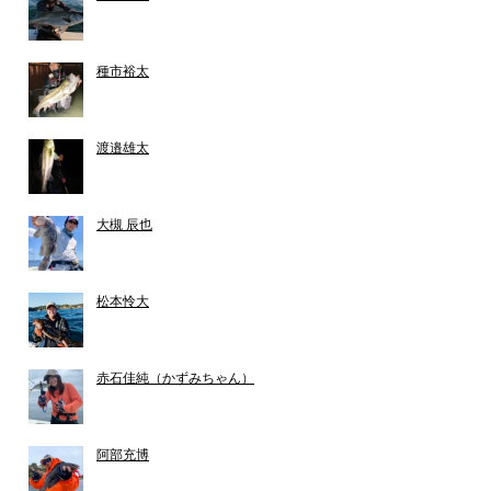
種市裕太
渡邉雄太
大槻 辰也
松本怜大
赤石佳純（かずみちゃん）
阿部充博