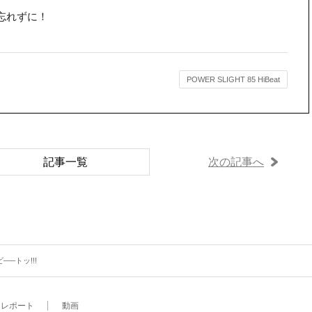
忘れずに！
POWER SLIGHT 85 HiBeat
記事一覧
次の記事へ
—–トッ!!!
レポート
動画