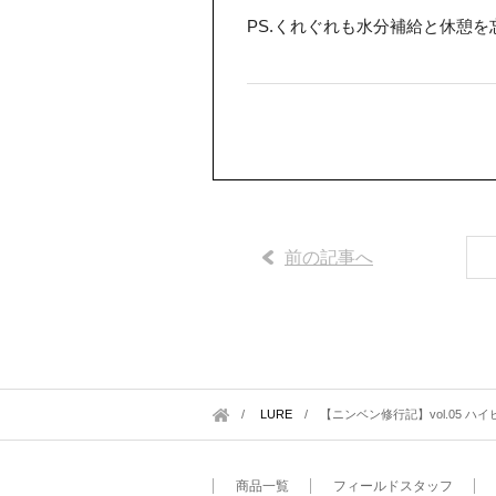
PS.くれぐれも水分補給と休憩を
前の記事へ
LURE
/
【ニンベン修行記】vol.05 ハイビ
商品一覧
フィールドスタッフ