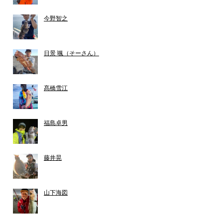
今野智之
日景 颯（そーさん）
髙橋雪江
福島卓男
藤井晃
山下海図