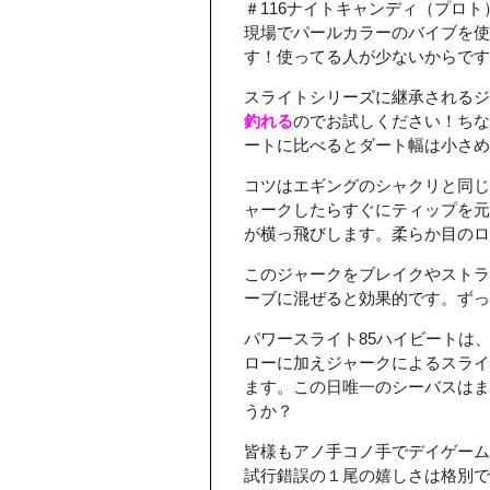
＃116ナイトキャンディ（プロト
現場でパールカラーのバイブを使
す！使ってる人が少ないからです
スライトシリーズに継承されるジ
釣れる
のでお試しください！ちな
ートに比べるとダート幅は小さめ
コツはエギングのシャクリと同じ
ャークしたらすぐにティップを元
が横っ飛びします。柔らか目のロ
このジャークをブレイクやストラ
ーブに混ぜると効果的です。ずっ
パワースライト85ハイビートは
ローに加えジャークによるスライ
ます。この日唯一のシーバスはま
うか？
皆様もアノ手コノ手でデイゲーム
試行錯誤の１尾の嬉しさは格別で