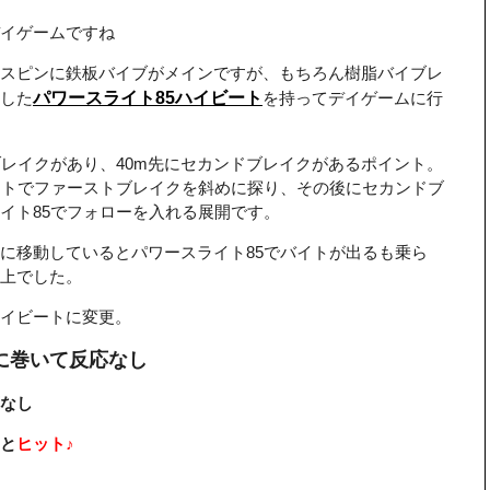
デイゲームですね
スピンに鉄板バイブがメインですが、もちろん樹脂バイブレ
した
パワースライト85ハイビート
を持ってデイゲームに行
ブレイクがあり、40m先にセカンドブレイクがあるポイント。
ートでファーストブレイクを斜めに探り、その後にセカンドブ
イト85でフォローを入れる展開です。
に移動しているとパワースライト85でバイトが出るも乗ら
上でした。
イビートに変更。
に巻いて反応なし
なし
と
ヒット♪