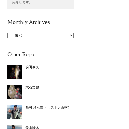
紹介します。
Monthly Archives
Other Report
前田泰久
大石浩史
西村 玲麻奈（ピストン西村）
長山陽太