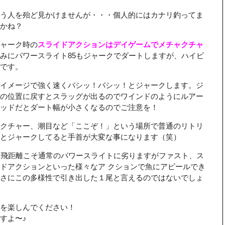
）
う人を殆ど見かけませんが・・・個人的にはカナリ釣ってま
かね？
ャーク時の
スライドアクションはデイゲームでメチャクチャ
みにパワースライト85もジャークでダートしますが、ハイビ
です。
イメージで強く速くバシッ！バシッ！とジャークします。ジ
の位置に戻すとスラッグが出るのでワインドのようにルアー
ッドだとダート幅が小さくなるのでご注意を！
クチャー、潮目など「ここぞ！」という場所で普通のリトリ
とジャークしてると手首が大変な事になります（笑）
、飛距離こそ通常のパワースライトに劣りますがファスト、ス
ドアクションといった様々なア クションで魚にアピールでき
さにこの多様性で引き出した１尾と言えるのではないでしょ
を楽しんでください！
すよ〜♪