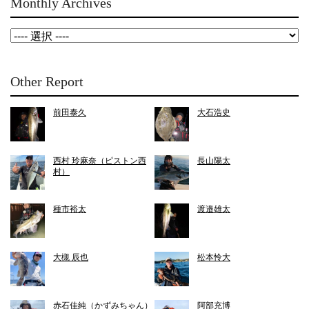
Monthly Archives
Other Report
前田泰久
大石浩史
西村 玲麻奈（ピストン西
長山陽太
村）
種市裕太
渡邉雄太
大槻 辰也
松本怜大
赤石佳純（かずみちゃん）
阿部充博