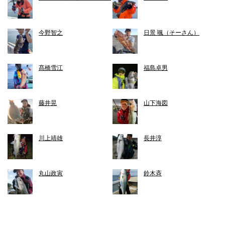
今野智之
日景 颯（そーさん）
髙橋雪江
福島卓男
藤井晃
山下海図
川上靖雄
長井淳
丸山政寅
鈴木斉