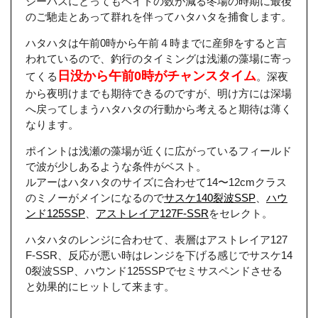
シーバスにとってもベイトの数が減る冬場の時期に最後
のご馳走とあって群れを伴ってハタハタを捕食します。
ハタハタは午前0時から午前４時までに産卵をすると言
われているので、釣行のタイミングは浅瀬の藻場に寄っ
日没から午前0時がチャンスタイム
てくる
。深夜
から夜明けまでも期待できるのですが、明け方には深場
へ戻ってしまうハタハタの行動から考えると期待は薄く
なります。
ポイントは浅瀬の藻場が近くに広がっているフィールド
で波が少しあるような条件がベスト。
ルアーはハタハタのサイズに合わせて14〜12cmクラス
のミノーがメインになるので
サスケ140裂波SSP
、
ハウ
ンド125SSP
、
アストレイア127F-SSR
をセレクト。
ハタハタのレンジに合わせて、表層はアストレイア127
F-SSR、反応が悪い時はレンジを下げる感じでサスケ14
0裂波SSP、ハウンド125SSPでセミサスペンドさせる
と効果的にヒットして来ます。