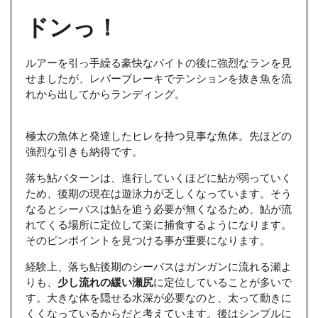
ドンっ！
ルアーを引っ手繰る豪快なバイトの後に強烈なランを見
せましたが、レバーブレーキでテンションを抜き魚を流
れから出してからランディング。
極太の魚体と発達したヒレを持つ見事な魚体。先ほどの
強烈な引きも納得です。
落ち鮎パターンは、進行していくほどに鮎が弱っていく
ため、後期の現在は遊泳力が乏しくなっています。そう
なるとシーバスは鮎を追う必要が無くなるため、鮎が流
れてくる場所に定位して楽に捕食するようになります。
そのピンポイントを見つける事が重要になります。
経験上、落ち鮎後期のシーバスはガンガンに流れる瀬よ
りも、
少し流れの緩い瀬尻
に定位していることが多いで
す。大きな体を隠せる水深が必要なのと、太って動きに
くくなっているからだと考えています。後はシンプルに