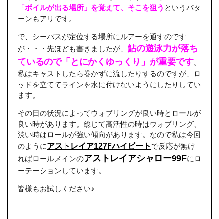
「ボイルが出る場所」を覚えて、そこを狙う
というパタ
ーンもアリです。
で、シーバスが定位する場所にルアーを通すのです
鮎の遊泳力が落ち
が・・・先ほども書きましたが、
ているので「とにかくゆっくり」が重要です
。
私はキャストしたら巻かずに流したりするのですが、ロ
ッドを立ててラインを水に付けないようにしたりしてい
ます。
その日の状況によってウォブリングが良い時とロールが
良い時があります。総じて高活性の時はウォブリング、
渋い時はロールが強い傾向があります。なので私は今回
のように
アストレイア127Fハイビート
で反応が無け
アストレイアシャロー99F
ればロールメインの
にロ
ーテーションしています。
皆様もお試しください♪