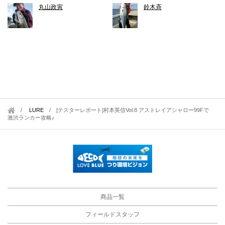
丸山政寅
鈴木斉
LURE
/
[テスターレポート]村本英信Vol.8 アストレイアシャロー99Fで
激渋ランカー攻略♪
商品一覧
フィールドスタッフ