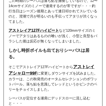
この時期のシーバスは落ち鮎を捕食しているので、12〜
14cmサイズのミノーで連発するのが常ですが・・・釣
行当日はシーズン後期とあって連日叩かれてスレている
のと、澄潮で月が明るいのも手伝ってアタリが渋くなっ
てました。
アストレイア127Fハイビート
など120mmサイズのミ
ノーでアタリはあるものの喰いが浅く、小型と良型をバ
ラシした後は反応が無くなってしまいました。
しかし時折ボイルも出ておりシーバスは居
る。
アストレイ
そこでアストレイア127Fハイビートから
アシャロー99F
に変更しダウンサイズを試みました。
カラーは、この秋発売のオータムセレクションのボワッ
トパール。落ち鮎を意識してレッドというかピンクのベ
リーをチョイスしました。
シーバスが定位する瀬肩にデッドスローに流し込む
と・・・