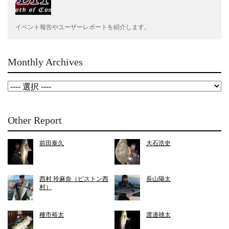
イベント報告やユーザーレポートを紹介します。
Monthly Archives
Other Report
前田泰久
大石浩史
西村 玲麻奈（ピストン西
長山陽太
村）
種市裕太
渡邉雄太