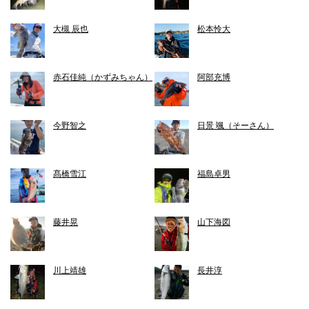
大槻 辰也
松本怜大
赤石佳純（かずみちゃん）
阿部充博
今野智之
日景 颯（そーさん）
髙橋雪江
福島卓男
藤井晃
山下海図
川上靖雄
長井淳