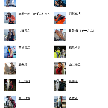
赤石佳純（かずみちゃん）
阿部充博
今野智之
日景 颯（そーさん）
髙橋雪江
福島卓男
藤井晃
山下海図
川上靖雄
長井淳
丸山政寅
鈴木斉