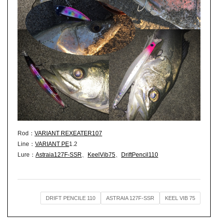
Rod：
VARIANT REXEATER107
Line：
VARIANT PE
1.2
Lure：
Astraia127F-SSR
、
KeelVib75
、
DriftPencil110
DRIFT PENCILE 110
ASTRAIA 127F-SSR
KEEL VIB 75