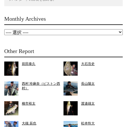
Monthly Archives
Other Report
前田泰久
大石浩史
西村 玲麻奈（ピストン西
長山陽太
村）
種市裕太
渡邉雄太
大槻 辰也
松本怜大