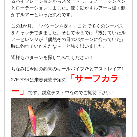
るバイブレーションからスタートし、ミノー→シンペン
とローテーションしました。速く動かすルアー→遅く動
かすルアーといった流れです。
この1か月、「パターンを探す」ことで多くのシーバス
をキャッチできました。そして今までは「投げていたル
アーとレンジが『偶然その日のパターンに合っていた』
時に釣れていたんだな～」と強く思いました。
皆様もパターンを探してみてください！
ちなみに今回の釣果のキールバイブ75とアストレイア1
「サーフカラ
27F-SSRは来春発売予定の
ー」
です。鋭意テスト中なのでご期待下さい！