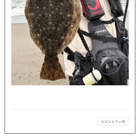
ゼオヌエヴォ95