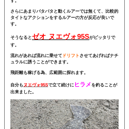
す。
さらにあまりバタバタと動くルアーでは無くて、比較的
タイトなアクションをするルアーの方が反応が良いで
す。
ゼオ ヌエヴォ95S
そうなると
がピッタリで
す。
流れがあれば流れに乗せて
ドリフト
させてあげればナチ
ュラルに誘うことができます。
飛距離も稼げる為、広範囲に探れます。
ヒラメ
自分も
ヌエヴォ95S
で立て続けに
を釣ることが
出来ました。