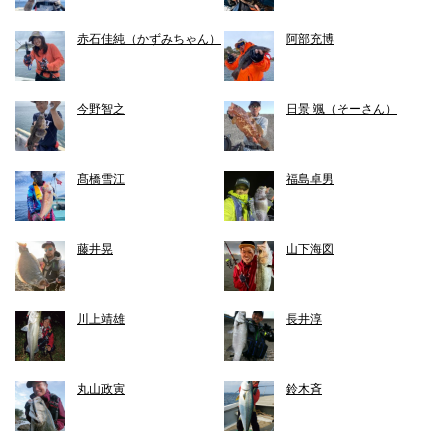
赤石佳純（かずみちゃん）
阿部充博
今野智之
日景 颯（そーさん）
髙橋雪江
福島卓男
藤井晃
山下海図
川上靖雄
長井淳
丸山政寅
鈴木斉