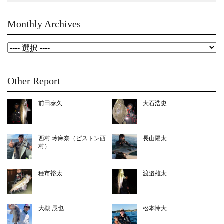
Monthly Archives
Other Report
前田泰久
大石浩史
西村 玲麻奈（ピストン西
長山陽太
村）
種市裕太
渡邉雄太
大槻 辰也
松本怜大