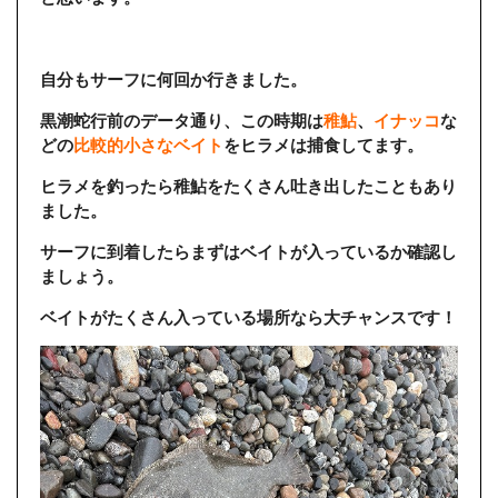
自分もサーフに何回か行きました。
黒潮蛇行前のデータ通り、この時期は
稚鮎
、
イナッコ
な
どの
比較的小さなベイト
をヒラメは捕食してます。
ヒラメを釣ったら稚鮎をたくさん吐き出したこともあり
ました。
サーフに到着したらまずはベイトが入っているか確認し
ましょう。
ベイトがたくさん入っている場所なら大チャンスです！