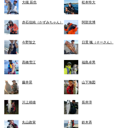
大槻 辰也
松本怜大
赤石佳純（かずみちゃん）
阿部充博
今野智之
日景 颯（そーさん）
髙橋雪江
福島卓男
藤井晃
山下海図
川上靖雄
長井淳
丸山政寅
鈴木斉