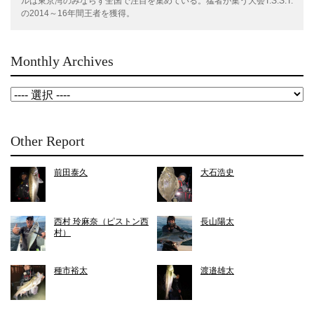
ルは東京湾のみならず全国で注目を集めている。猛者が集う大会T.S.S.T.
の2014～16年間王者を獲得。
Monthly Archives
Other Report
前田泰久
大石浩史
西村 玲麻奈（ピストン西
長山陽太
村）
種市裕太
渡邉雄太