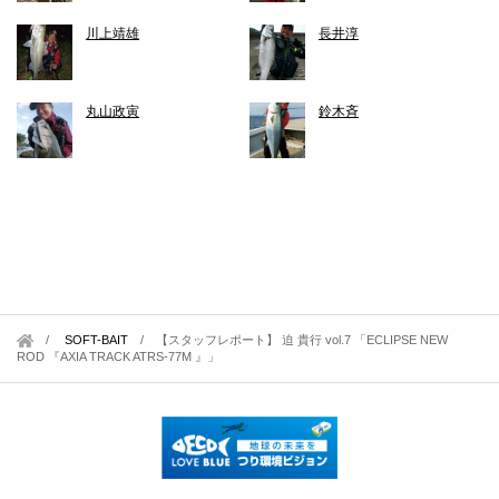
川上靖雄
長井淳
丸山政寅
鈴木斉
SOFT-BAIT
/
【スタッフレポート】 迫 貴行 vol.7 「ECLIPSE NEW
ROD 『AXIA TRACK ATRS-77M 』」