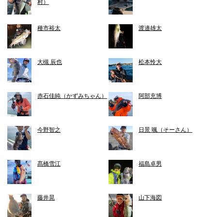
村）
種市裕太
渡邉雄太
大槻 辰也
松本怜大
赤石佳純（かずみちゃん）
阿部充博
今野智之
日景 颯（そーさん）
髙橋雪江
福島卓男
藤井晃
山下海図