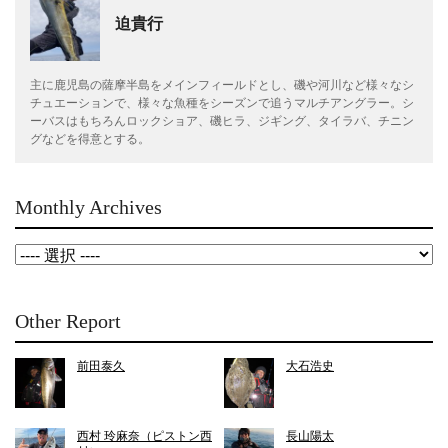
迫貴行
主に鹿児島の薩摩半島をメインフィールドとし、磯や河川など様々なシ
チュエーションで、様々な魚種をシーズンで追うマルチアングラー。シ
ーバスはもちろんロックショア、磯ヒラ、ジギング、タイラバ、チニン
グなどを得意とする。
Monthly Archives
Other Report
前田泰久
大石浩史
西村 玲麻奈（ピストン西
長山陽太