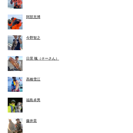
阿部充博
今野智之
日景 颯（そーさん）
髙橋雪江
福島卓男
藤井晃