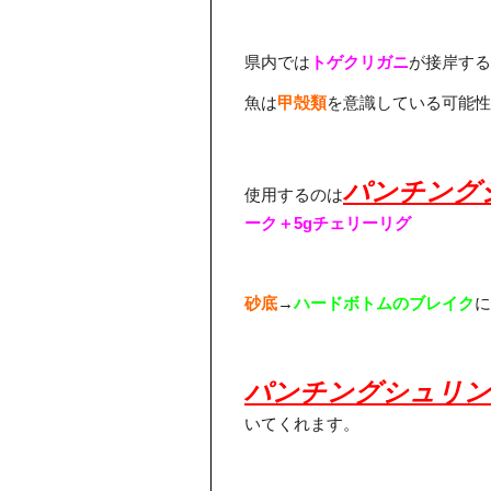
県内では
トゲクリガニ
が接岸する
魚は
甲殻類
を意識している可能性
パンチングシ
使用するのは
ーク＋5gチェリーリグ
砂底
→
ハードボトムのブレイク
に
パンチングシュリン
いてくれます。