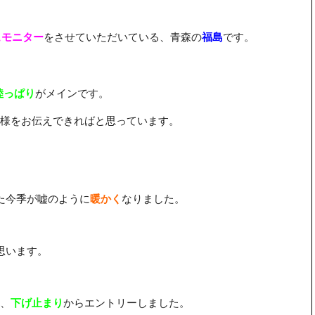
ュモニター
をさせていただいている、青森の
福島
です。
陸っぱり
がメインです。
様をお伝えできればと思っています。
た今季が嘘のように
暖かく
なりました。
思います。
、
下げ止まり
からエントリーしました。