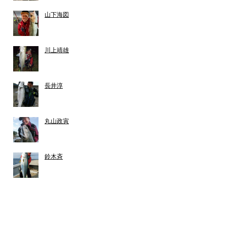
山下海図
川上靖雄
長井淳
丸山政寅
鈴木斉