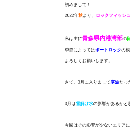
初めまして！
2022年
秋
より、
ロックフィッシ
青森県内港湾部
私は主に
の
季節によっては
ボートロック
の模
よろしくお願いします。
さて、3月に入りまして
寒波
だっ
3月は
雪解け水
の影響があるかと
今回はその影響が少ないエリアに