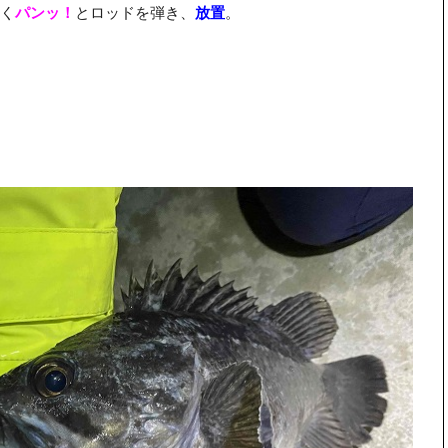
く
パンッ！
とロッドを弾き、
放置
。