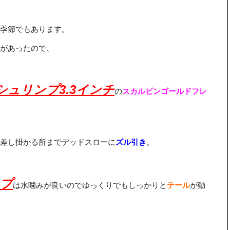
季節でもあります。
があったので、
ュリンプ3.3インチ
の
スカルピンゴールドフレ
差し掛かる所までデッドスローに
ズル引き
。
プ
は水噛みが良いのでゆっくりでもしっかりと
テール
が動