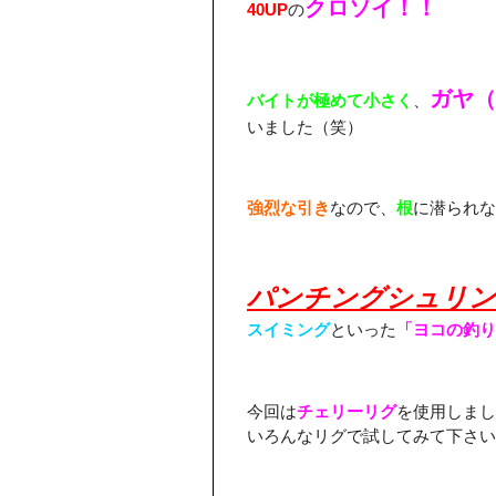
クロソイ！！
40UP
の
ガヤ（
バイトが極めて小さく
、
いました（笑）
強烈な引き
なので、
根
に潜られな
パンチングシュリン
スイミング
といった
「ヨコの釣り
今回は
チェリーリグ
を使用しまし
いろんなリグで試してみて下さい