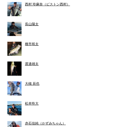
西村 玲麻奈（ピストン西村）
長山陽太
種市裕太
渡邉雄太
大槻 辰也
松本怜大
赤石佳純（かずみちゃん）