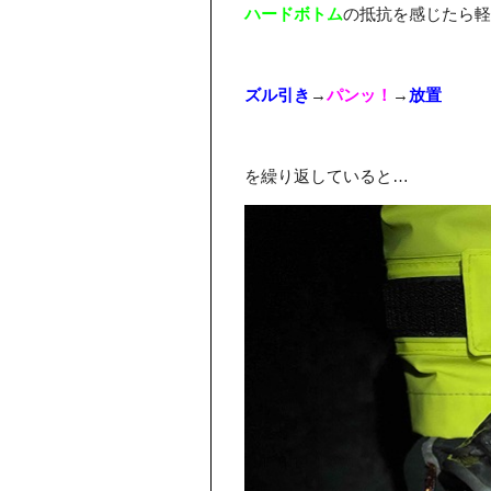
ハードボトム
の抵抗を感じたら軽
ズル引き
→
パンッ！
→
放置
を繰り返していると…