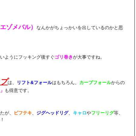
エゾメバル）
なんかがちょっかいを出しているのかと思
いようにフッキング後すぐ
ゴリ巻き
が大事ですね。
プ
は、
リフト&フォール
はもちろん、
カーブフォール
からの
」
も得意です。
たが、
ビフテキ
、
ジグヘッドリグ
、
キャロ
や
フリーリグ
等、
！