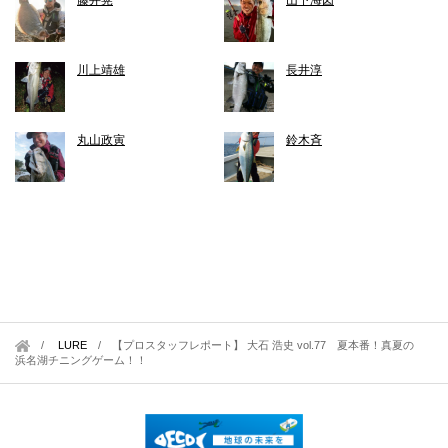
川上靖雄
長井淳
丸山政寅
鈴木斉
LURE
/
【プロスタッフレポート】 大石 浩史 vol.77 夏本番！真夏の
浜名湖チニングゲーム！！