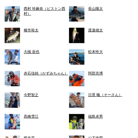
西村 玲麻奈（ピストン西
長山陽太
村）
種市裕太
渡邉雄太
大槻 辰也
松本怜大
赤石佳純（かずみちゃん）
阿部充博
今野智之
日景 颯（そーさん）
髙橋雪江
福島卓男
藤井晃
山下海図