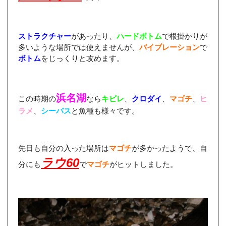
ストラクチャー
があったり、
ハードボトム
で根掛かりが
多いような場所では使えませんが、
バイブレーション
で
ボトム
をじっくりと攻めます。
浜名湖
この時期の
なら
キビレ
、
クロダイ
、
マゴチ
、
ヒ
ラメ
、
シーバス
と魚種も様々です。
先日も自分の入った場所は
マゴチ
が多かったようで、自
ラウ60
分にも
で
マゴチ
がヒットしました。