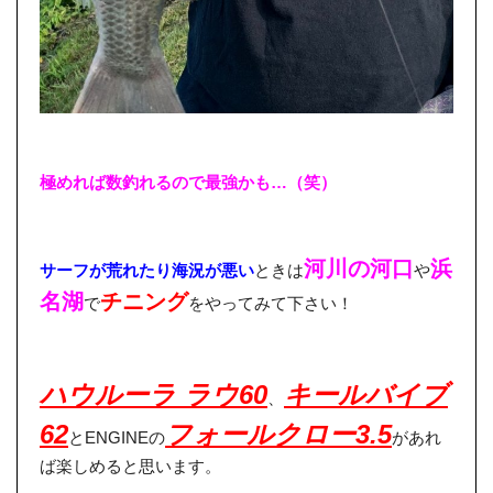
極めれば数釣れるので最強かも…（笑）
河川の河口
浜
サーフが荒れたり海況が悪い
ときは
や
名湖
チニング
で
をやってみて下さい！
ハウルーラ ラウ60
キールバイブ
、
62
フォールクロー3.5
とENGINEの
があれ
ば楽しめると思います。