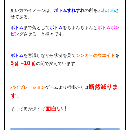
狙い方のイメージは、
ボトムすれすれ
の所を
ふわふわ
さ
せて探る。
ボトム
まで落として
ボトム
をちょんちょんと
ボトムポン
ピング
させる。と様々です。
ボトム
を意識しながら状況を見て
シンカーのウエイト
を
5ｇ
10ｇ
〜
の間で変えています。
断然減りま
バイブレーション
ゲーム
より根掛かりは
す。
面白い！
そして奥が深くて