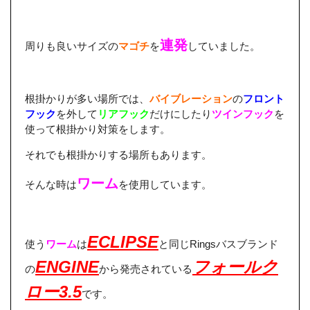
連発
周りも良いサイズの
マゴチ
を
していました。
根掛かりが多い場所では、
バイブレーション
の
フロント
フック
を外して
リアフック
だけにしたり
ツインフック
を
使って根掛かり対策をします。
それでも根掛かりする場所もあります。
ワーム
そんな時は
を使用しています。
ECLIPSE
使う
ワーム
は
と同じRingsバスブランド
ENGINE
フォールク
の
から発売されている
ロー3.5
です。