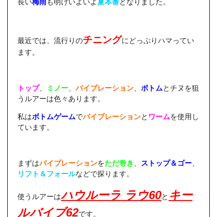
長い
梅雨
も明けいよいよ
夏本番
となりました。
チニング
最近では、流行りの
にどっぷりハマってい
ます。
トップ
、
ミノー
、
バ
イブレーショ
ン
、
ボトム
とチヌを狙
うルアーは色々あります。
私は
ボトムゲーム
で
バイブレーション
と
ワーム
を使用し
ています。
まずは
バイブレーション
を
ただ巻き
、
ストップ＆ゴー
、
リフト＆フォール
などで探ります。
ハウルーラ ラウ60
キー
使うルアーは
と
ルバイブ62
です。