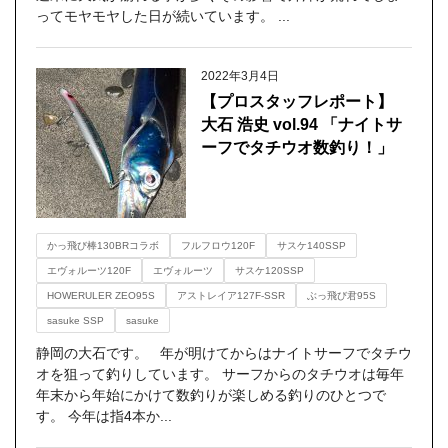
ってモヤモヤした日が続いています。 ...
2022年3月4日
【プロスタッフレポート】
大石 浩史 vol.94 「ナイトサ
ーフでタチウオ数釣り！」
かっ飛び棒130BRコラボ
フルフロウ120F
サスケ140SSP
エヴォルーツ120F
エヴォルーツ
サスケ120SSP
HOWERULER ZEO95S
アストレイア127F-SSR
ぶっ飛び君95S
sasuke SSP
sasuke
静岡の大石です。 年が明けてからはナイトサーフでタチウ
オを狙って釣りしています。 サーフからのタチウオは毎年
年末から年始にかけて数釣りが楽しめる釣りのひとつで
す。 今年は指4本か...