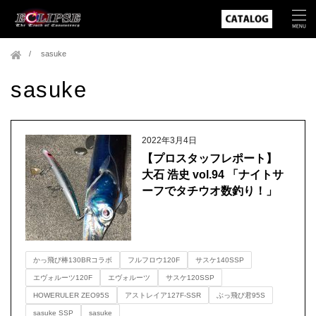
sasuke
sasuke
2022年3月4日
【プロスタッフレポート】
大石 浩史 vol.94 「ナイトサ
ーフでタチウオ数釣り！」
かっ飛び棒130BRコラボ
フルフロウ120F
サスケ140SSP
エヴォルーツ120F
エヴォルーツ
サスケ120SSP
HOWERULER ZEO95S
アストレイア127F-SSR
ぶっ飛び君95S
sasuke SSP
sasuke