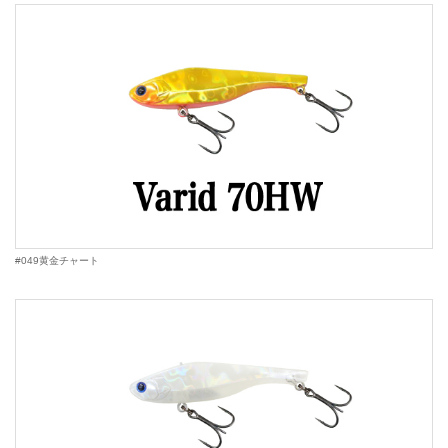
#049黄金チャート