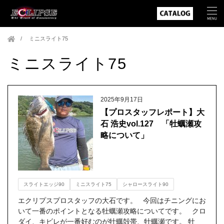
ミニスライト75
ミニスライト75
2025年9月17日
【プロスタッフレポート】大
石 浩史vol.127 「牡蠣瀬攻
略について」
スライトエッジ90
ミニスライト75
シャロースライト90
エクリプスプロスタッフの大石です。 今回はチニングにお
いて一番のポイントとなる牡蠣瀬攻略についてです。 クロ
ダイ、キビレが一番好むのが牡蠣殻帯、牡蠣瀬です。 牡