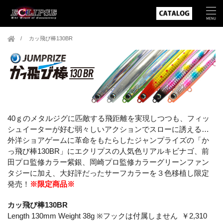
カッ飛び棒130BR
40ｇのメタルジグに匹敵する飛距離を実現しつつも、フィッ
シュイーターが好む弱々しいアクションでスローに誘える…
外洋ショアゲームに革命をもたらしたジャンプライズの「か
っ飛び棒130BR」にエクリプスの人気色リアルキビナゴ、前
田プロ監修カラー紫銀、岡崎プロ監修カラーグリーンファン
タジーに加え、大好評だったサーフカラーを３色移植し限定
発売！
※限定商品※
カッ飛び棒130BR
Length 130mm Weight 38g ※フックは付属しません ￥2,310