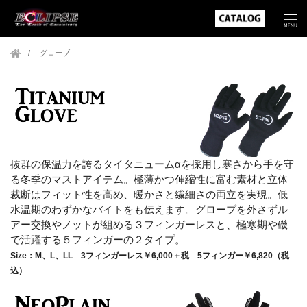
グローブ
抜群の保温力を誇るタイタニュームαを採用し寒さから手を守
る冬季のマストアイテム。極薄かつ伸縮性に富む素材と立体
裁断はフィット性を高め、暖かさと繊細さの両立を実現。低
水温期のわずかなバイトをも伝えます。グローブを外さずル
アー交換やノットが組める３フィンガーレスと、極寒期や磯
で活躍する５フィンガーの２タイプ。
Size：M、L、LL 3フィンガーレス￥6,000＋税 5フィンガー￥6,820（税
込）