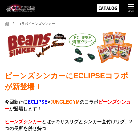
コラボビーンズシンカー
ビーンズシンカーにECLIPSEコラボ
が新登場！
今回新たに
ECLIPSE
×
JUNGLEGYM
のコラボ
ビーンズシンカ
ー
が登場します！
ビーンズシンカー
とはテキサスリグとシンカー直付けリグ、2
つの長所を併せ持つ