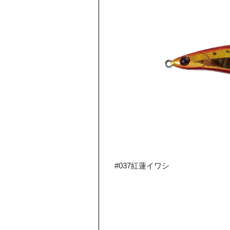
#037紅蓮イワシ